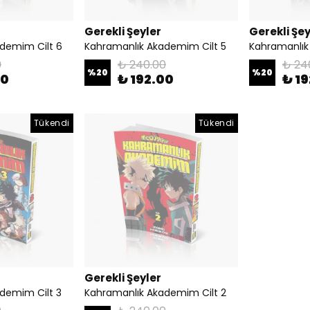
Gerekli Şeyler
Gerekli Şey
demim Cilt 6
Kahramanlık Akademim Cilt 5
Kahramanlık
0
₺ 240.00
₺ 24
%
20
%
20
00
₺ 192.00
₺ 1
Tükendi
Tükendi
Gerekli Şeyler
demim Cilt 3
Kahramanlık Akademim Cilt 2