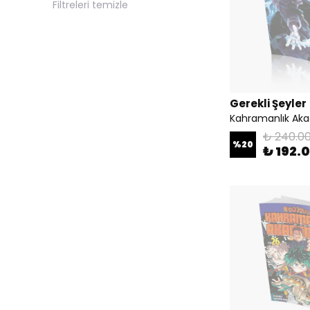
Filtreleri temizle
Gerekli Şeyler
Kahramanlık Aka
₺ 240.0
%
20
₺ 192.