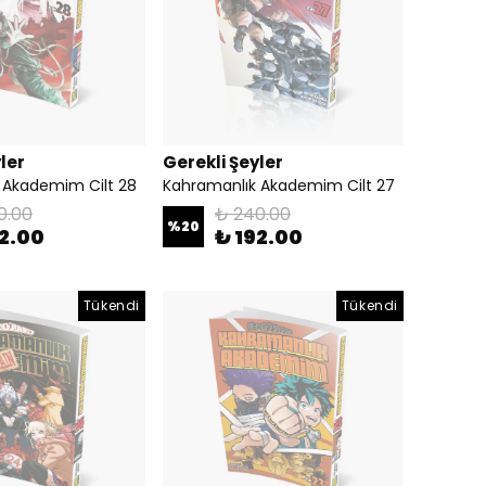
ler
Gerekli Şeyler
 Akademim Cilt 28
Kahramanlık Akademim Cilt 27
0.00
₺ 240.00
%
20
92.00
₺ 192.00
Tükendi
Tükendi