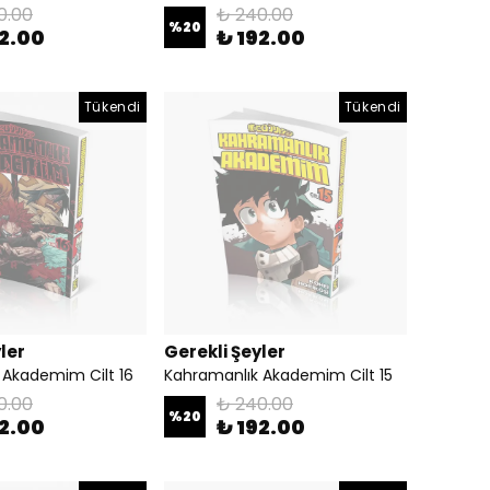
0.00
₺ 240.00
%
20
92.00
₺ 192.00
Tükendi
Tükendi
ler
Gerekli Şeyler
 Akademim Cilt 16
Kahramanlık Akademim Cilt 15
0.00
₺ 240.00
%
20
92.00
₺ 192.00