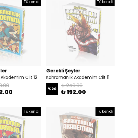
Tükendi
Tükendi
ler
Gerekli Şeyler
 Akademim Cilt 12
Kahramanlık Akademim Cilt 11
0.00
₺ 240.00
%
20
92.00
₺ 192.00
Tükendi
Tükendi