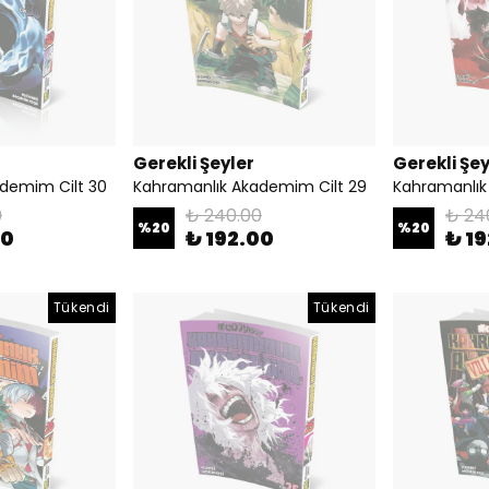
Gerekli Şeyler
Gerekli Şey
demim Cilt 30
Kahramanlık Akademim Cilt 29
Kahramanlık
0
₺ 240.00
₺ 24
%
20
%
20
00
₺ 192.00
₺ 1
Tükendi
Tükendi