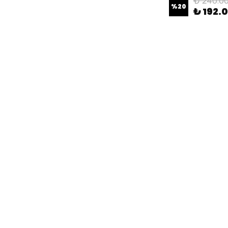
₺ 240.0
%
20
₺ 192.