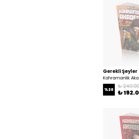
Gerekli Şeyler
Kahramanlık Aka
₺ 240.0
%
20
₺ 192.