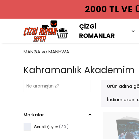
2000 TL VE
ÇİZGİ
ROMANLAR
MANGA ve MANHWA
Kahramanlık Akademim
Ürün adına gö
İndirim oranı 
Markalar
Gerekli Şeyler
( 30 )