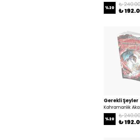
₺ 240.0
%
20
₺ 192.
Gerekli Şeyler
Kahramanlık Aka
₺ 240.0
%
20
₺ 192.