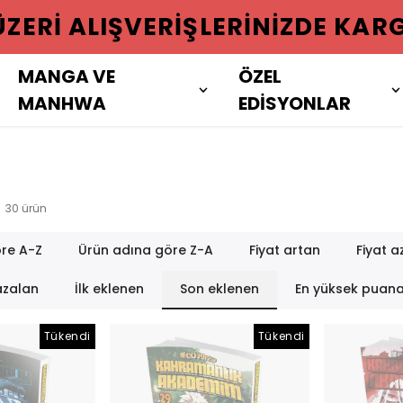
 ÜZERI ALIŞVERIŞLERINIZDE KAR
MANGA VE
ÖZEL
MANHWA
EDİSYONLAR
30
ürün
re A-Z
Ürün adına göre Z-A
Fiyat artan
Fiyat a
azalan
İlk eklenen
Son eklenen
En yüksek puan
Tükendi
Tükendi