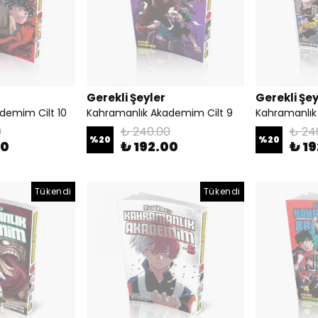
Gerekli Şeyler
Gerekli Şey
demim Cilt 10
Kahramanlık Akademim Cilt 9
Kahramanlık
0
₺ 240.00
₺ 24
%
20
%
20
00
₺ 192.00
₺ 1
Tükendi
Tükendi