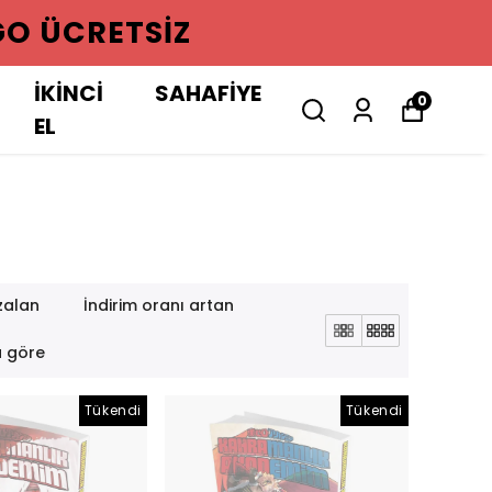
GO ÜCRETSIZ
İKİNCİ
SAHAFİYE
0
EL
zalan
İndirim oranı artan
a göre
Tükendi
Tükendi