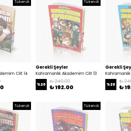
Tükendi
Tükendi
Gerekli Şeyler
Gerekli Şey
demim Cilt 14
Kahramanlık Akademim Cilt 13
Kahramanlık
0
₺ 240.00
₺ 24
%
20
%
20
00
₺ 192.00
₺ 1
Tükendi
Tükendi