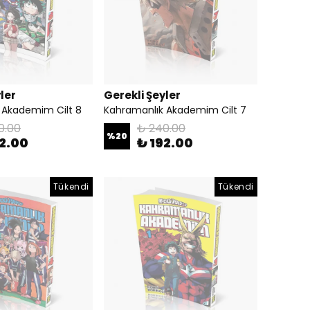
ler
Gerekli Şeyler
 Akademim Cilt 8
Kahramanlık Akademim Cilt 7
0.00
₺ 240.00
%
20
92.00
₺ 192.00
Tükendi
Tükendi