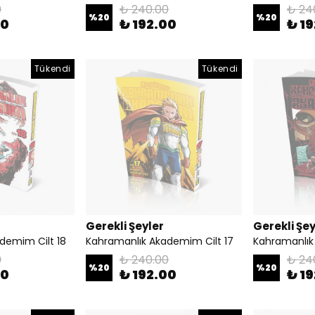
0
₺ 240.00
₺ 24
%
20
%
20
00
₺ 192.00
₺ 1
Tükendi
Tükendi
Gerekli Şeyler
Gerekli Şey
demim Cilt 18
Kahramanlık Akademim Cilt 17
Kahramanlık
0
₺ 240.00
₺ 24
%
20
%
20
00
₺ 192.00
₺ 1