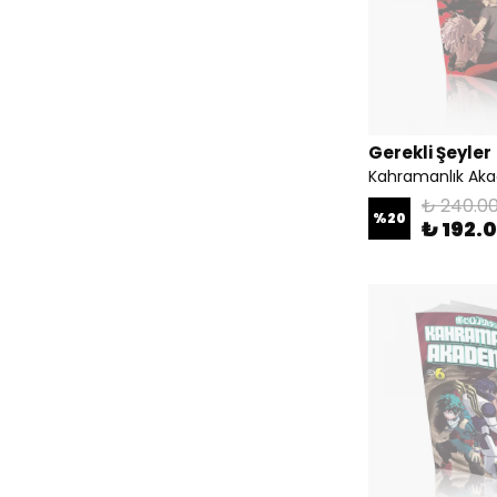
Gerekli Şeyler
Kahramanlık Aka
₺ 240.0
%
20
₺ 192.