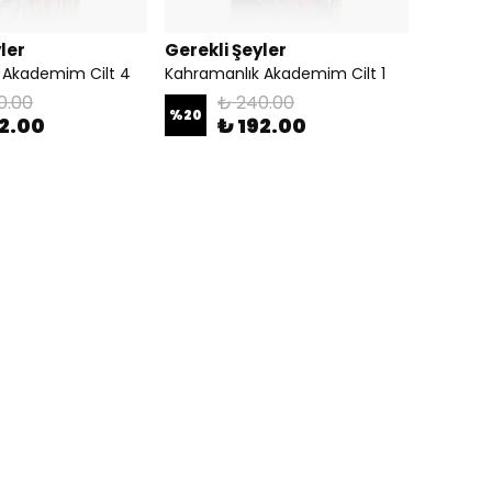
ler
Gerekli Şeyler
 Akademim Cilt 4
Kahramanlık Akademim Cilt 1
0.00
₺ 240.00
%
20
92.00
₺ 192.00