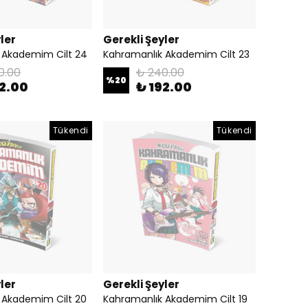
ler
Gerekli Şeyler
 Akademim Cilt 24
Kahramanlık Akademim Cilt 23
0.00
₺ 240.00
%
20
92.00
₺ 192.00
Tükendi
Tükendi
ler
Gerekli Şeyler
 Akademim Cilt 20
Kahramanlık Akademim Cilt 19