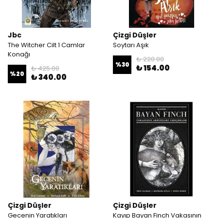
Jbc
Çizgi Düşler
The Witcher Cilt 1 Camlar
Soytarı Aşık
Konağı
₺ 220.00
%
30
₺ 154.00
₺ 425.00
%
20
₺ 340.00
Çizgi Düşler
Çizgi Düşler
Gecenin Yaratıkları
Kayıp Bayan Finch Vakasının