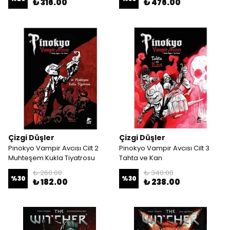
₺ 316.00
₺ 476.00
Çizgi Düşler
Çizgi Düşler
Pinokyo Vampir Avcısı Cilt 2
Pinokyo Vampir Avcısı Cilt 3
Muhteşem Kukla Tiyatrosu
Tahta ve Kan
₺ 260.00
₺ 340.00
%
30
%
30
₺ 182.00
₺ 238.00