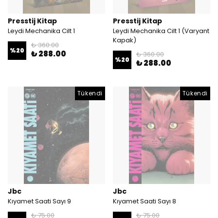
Presstij Kitap
Presstij Kitap
Leydi Mechanika Cilt 1
Leydi Mechanika Cilt 1 (Varyant
Kapak)
₺ 360.00
%
20
₺ 288.00
₺ 360.00
%
20
₺ 288.00
Tükendi
Tükendi
Jbc
Jbc
Kıyamet Saati Sayı 9
Kıyamet Saati Sayı 8
₺ 75.00
₺ 75.00