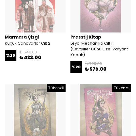
Marmara Çizgi
Presstij Kitap
Küçük Canavarlar Cilt 2
Leydi Mechanika Cilt 1
(Sevgililer Günü Özel Varyant
₺ 540.00
Kapak)
%
20
₺ 432.00
₺ 720.00
%
20
₺ 576.00
Tükendi
Tükendi