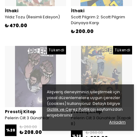
İthaki
İthaki
Yıldız Tozu (Resimli Edisyon)
Scott Pilgrim 2: Scott Pilgrim
Dünyaya Karşı
₺ 470.00
₺ 200.00
Tükendi
Tükendi
Alışveriş deneyiminizi iyileştirmek için
yasal düzenlemelere uygun çerezler
(cookies) kullanıyoruz. Detaylı bilgiye
Gizlilik ve Çerez Politikası
sayfamızdan
Presstij Kitap
Presstij Kitap
erişebilirsiniz.
Pelerin Cilt 3 Günahkar
Pelerin Cilt 3 Günahkar (Kapak
Anladım
B)
₺ 260.00
%
20
₺ 208.00
₺ 260.00
%
20