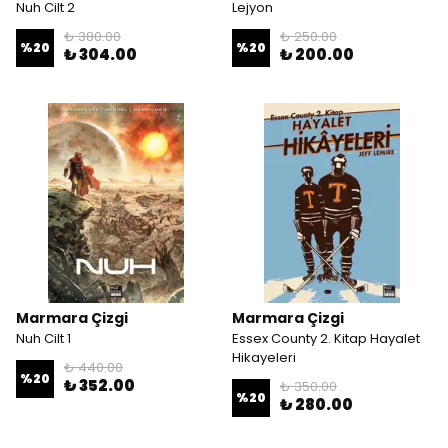
Nuh Cilt 2
Lejyon
₺ 380.00
₺ 250.00
%
20
%
20
₺ 304.00
₺ 200.00
Marmara Çizgi
Marmara Çizgi
Nuh Cilt 1
Essex County 2. Kitap Hayalet
Hikayeleri
₺ 440.00
%
20
₺ 352.00
₺ 350.00
%
20
₺ 280.00