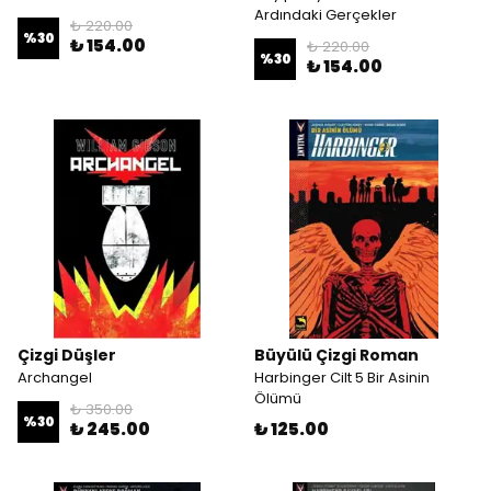
Ardındaki Gerçekler
₺ 220.00
%
30
₺ 154.00
₺ 220.00
%
30
₺ 154.00
Çizgi Düşler
Büyülü Çizgi Roman
Archangel
Harbinger Cilt 5 Bir Asinin
Ölümü
₺ 350.00
%
30
₺ 245.00
₺ 125.00