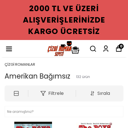
2000 TL VE ÜZERI
ALIŞVERIŞLERINIZDE
KARGO ÜCRETSIZ
0
ÇİZGİ ROMANLAR
Amerikan Bağımsız
132
ürün
Filtrele
Sırala