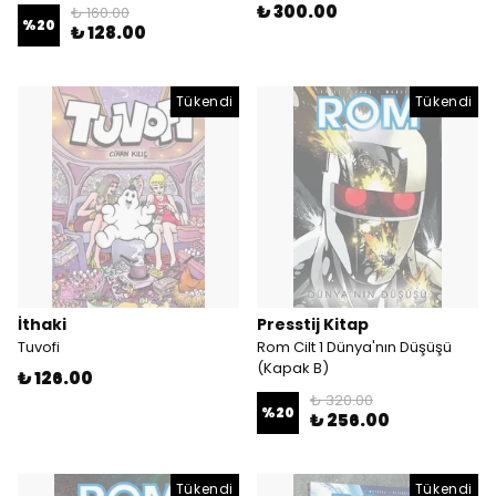
₺ 300.00
₺ 160.00
%
20
₺ 128.00
Tükendi
Tükendi
İthaki
Presstij Kitap
Tuvofi
Rom Cilt 1 Dünya'nın Düşüşü
(Kapak B)
₺ 126.00
₺ 320.00
%
20
₺ 256.00
Tükendi
Tükendi