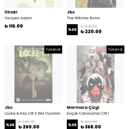
İthaki
Jbc
Yürüyen Adam
The Witcher Ronin
₺ 115.00
₺ 275.00
%
20
₺ 220.00
Tükendi
Tükendi
Jbc
Marmara Çizgi
Locke & Key Cilt 2 Akıl Oyunları
Küçük Canavarlar Cilt 1
₺ 325.00
₺ 460.00
%
20
%
20
₺ 260.00
₺ 368.00