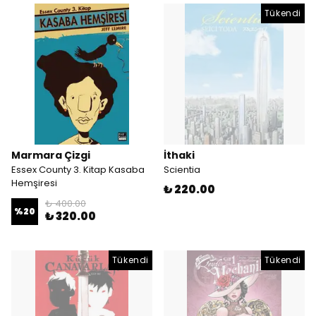
Tükendi
Marmara Çizgi
İthaki
Essex County 3. Kitap Kasaba
Scientia
Hemşiresi
₺ 220.00
₺ 400.00
%
20
₺ 320.00
Tükendi
Tükendi