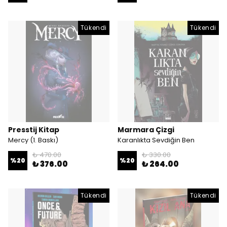
Tükendi
Tükendi
Presstij Kitap
Marmara Çizgi
Mercy (1. Baskı)
Karanlıkta Sevdiğin Ben
₺ 470.00
₺ 330.00
%
20
%
20
₺ 376.00
₺ 264.00
Tükendi
Tükendi