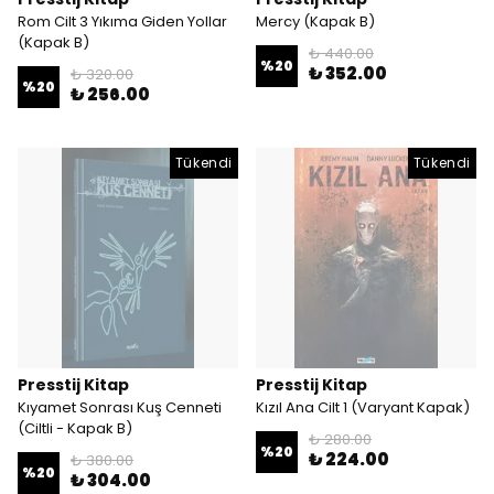
Rom Cilt 3 Yıkıma Giden Yollar
Mercy (Kapak B)
(Kapak B)
₺ 440.00
%
20
₺ 352.00
₺ 320.00
%
20
₺ 256.00
Tükendi
Tükendi
Presstij Kitap
Presstij Kitap
Kıyamet Sonrası Kuş Cenneti
Kızıl Ana Cilt 1 (Varyant Kapak)
(Ciltli - Kapak B)
₺ 280.00
%
20
₺ 224.00
₺ 380.00
%
20
₺ 304.00