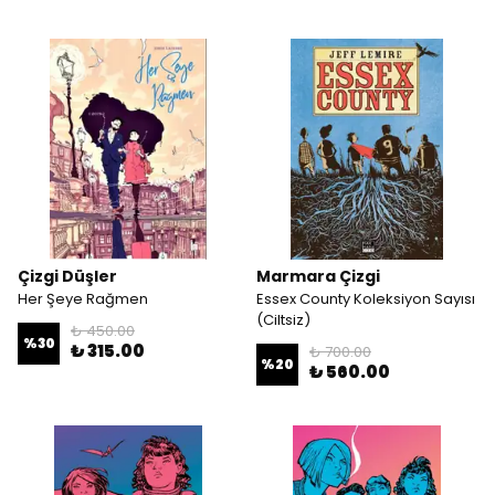
Çizgi Düşler
Marmara Çizgi
Her Şeye Rağmen
Essex County Koleksiyon Sayısı
(Ciltsiz)
₺ 450.00
%
30
₺ 315.00
₺ 700.00
%
20
₺ 560.00