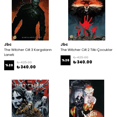
Jbc
Jbc
The Witcher Cilt 3 Kargaların
The Witcher Cilt 2 Tilki Çocuklar
Laneti
₺ 425.00
%
20
₺ 340.00
₺ 425.00
%
20
₺ 340.00