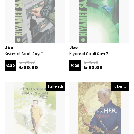
Jbc
Jbc
Kıyamet Saati Sayı 11
Kıyamet Saati Sayı 7
₺ 100.00
₺ 75.00
%
20
%
20
₺ 80.00
₺ 60.00
Tükendi
Tükendi