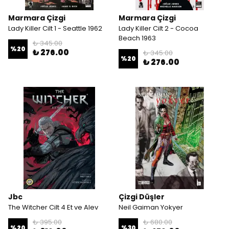
Marmara Çizgi
Marmara Çizgi
Lady Killer Cilt 1 - Seattle 1962
Lady Killer Cilt 2 - Cocoa
Beach 1963
₺ 345.00
%
20
₺ 276.00
₺ 345.00
%
20
₺ 276.00
Jbc
Çizgi Düşler
The Witcher Cilt 4 Et ve Alev
Neil Gaiman Yokyer
₺ 395.00
₺ 680.00
%
20
%
30