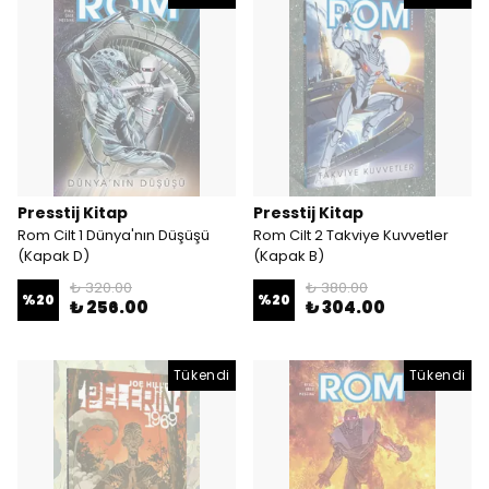
Presstij Kitap
Presstij Kitap
Rom Cilt 1 Dünya'nın Düşüşü
Rom Cilt 2 Takviye Kuvvetler
(Kapak D)
(Kapak B)
₺ 320.00
₺ 380.00
%
20
%
20
₺ 256.00
₺ 304.00
Tükendi
Tükendi