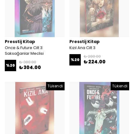
Presstij Kitap
Presstij Kitap
Once & Future Cilt 3:
Kızıl Ana Cilt 3
Saksağanlar Meclisi
₺ 280.00
%
20
₺ 224.00
₺ 380.00
%
20
₺ 304.00
Tükendi
Tükendi