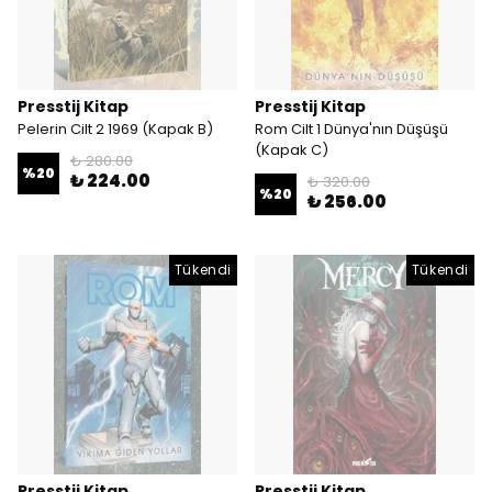
Presstij Kitap
Presstij Kitap
Pelerin Cilt 2 1969 (Kapak B)
Rom Cilt 1 Dünya'nın Düşüşü
(Kapak C)
₺ 280.00
%
20
₺ 224.00
₺ 320.00
%
20
₺ 256.00
Tükendi
Tükendi
Presstij Kitap
Presstij Kitap