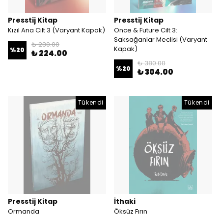
Presstij Kitap
Presstij Kitap
Kızıl Ana Cilt 3 (Varyant Kapak)
Once & Future Cilt 3:
Saksağanlar Meclisi (Varyant
₺ 280.00
Kapak)
%
20
₺ 224.00
₺ 380.00
%
20
₺ 304.00
Tükendi
Tükendi
Presstij Kitap
İthaki
Ormanda
Öksüz Fırın