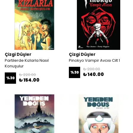
Çizgi Düşler
Çizgi Düşler
Partilerde Kızlarla Nasıl
Pinokyo Vampir Avcısı Cilt 1
Konuşulur
₺ 200.00
%
30
₺ 140.00
₺ 220.00
%
30
₺ 154.00