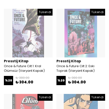
Tükendi
Tükendi
Presstij Kitap
Presstij Kitap
Once & Future Cilt 1: Kral
Once & Future Cilt 2: Eski
Ölümsüz (Varyant Kapak)
Toprak (Varyant Kapak)
₺ 380.00
₺ 380.00
%
20
%
20
₺ 304.00
₺ 304.00
Tükendi
Tükendi