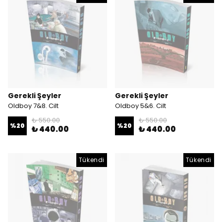
Gerekli Şeyler
Gerekli Şeyler
Oldboy 7&8. Cilt
Oldboy 5&6. Cilt
₺ 550.00
₺ 550.00
%
20
%
20
₺ 440.00
₺ 440.00
Tükendi
Tükendi