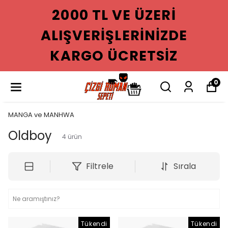
2000 TL VE ÜZERI
ALIŞVERIŞLERINIZDE
KARGO ÜCRETSIZ
0
MANGA ve MANHWA
Oldboy
4
ürün
Filtrele
Sırala
Tükendi
Tükendi