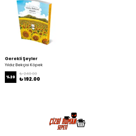
Gerekli Şeyler
Yıldız Bekçisi Köpek
₺ 240.00
%
20
₺ 192.00