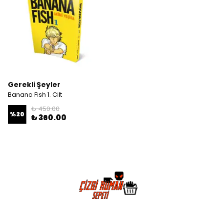
Gerekli Şeyler
Banana Fish 1. Cilt
₺ 450.00
%
20
₺ 360.00