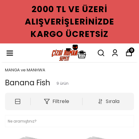
 ÜZERI
2000 TL VE
RINIZDE
ALIŞVERIŞLE
RETSIZ
KARGO ÜC
0
MANGA ve MANHWA
Banana Fish
9
ürün
Filtrele
Sırala