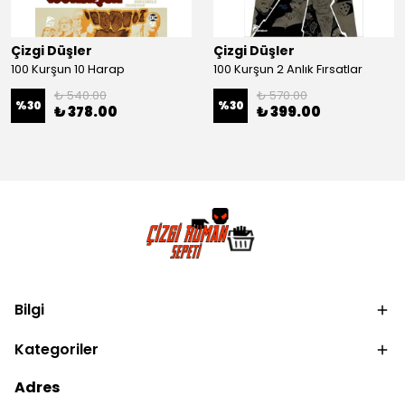
Çizgi Düşler
Çizgi Düşler
100 Kurşun 10 Harap
100 Kurşun 2 Anlık Fırsatlar
₺ 540.00
₺ 570.00
%
30
%
30
₺ 378.00
₺ 399.00
Bilgi
Kategoriler
Adres