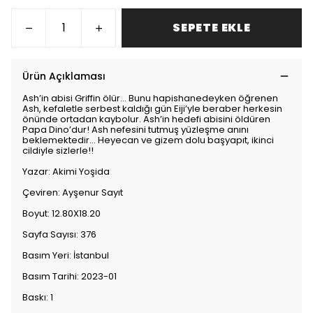
SEPETE EKLE
Ürün Açıklaması
Ash’in abisi Griffin ölür… Bunu hapishanedeyken öğrenen
Ash, kefaletle serbest kaldığı gün Eiji’yle beraber herkesin
önünde ortadan kaybolur. Ash’in hedefi abisini öldüren
Papa Dino’dur! Ash nefesini tutmuş yüzleşme anını
beklemektedir… Heyecan ve gizem dolu başyapıt, ikinci
cildiyle sizlerle!!
Yazar: Akimi Yoşida
Çeviren: Ayşenur Sayıt
Boyut: 12.80X18.20
Sayfa Sayısı: 376
Basım Yeri: İstanbul
Basım Tarihi: 2023-01
Baskı: 1