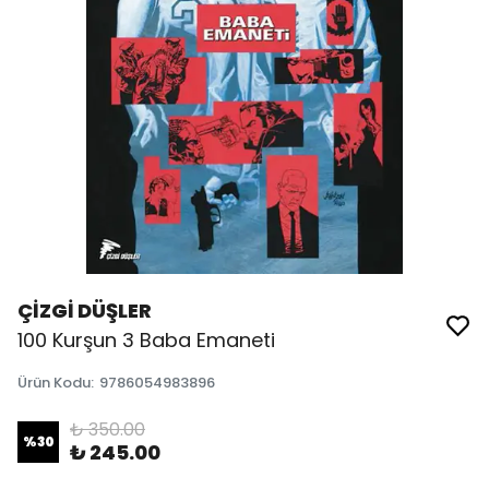
ÇİZGİ DÜŞLER
100 Kurşun 3 Baba Emaneti
Ürün Kodu
:
9786054983896
₺ 350.00
%
30
₺ 245.00