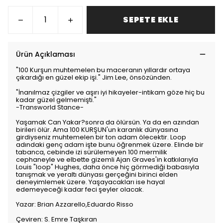
SEPETE EKLE
Ürün Açıklaması
"100 Kurşun muhtemelen bu maceranın yıllardır ortaya
çıkardığı en güzel ekip işi." Jim Lee, önsözünden.
"İnanılmaz çizgiler ve aşırı iyi hikayeler-intikam göze hiç bu
kadar güzel gelmemişti."
-Transworld Stance-
Yaşamak Can Yakar?sonra da ölürsün. Ya da en azından
birileri ölür. Ama 100 KURŞUN'un karanlık dünyasına
girdiyseniz muhtemelen bir ton adam ölecektir. Loop
adındaki genç adam işte bunu öğrenmek üzere. Elinde bir
tabanca, cebinde izi sürülemeyen 100 mermilik
cephaneyle ve elbette gizemli Ajan Graves'in katkılarıyla
Louis "loop" Hughes, daha önce hiç görmediği babasıyla
tanışmak ve yeraltı dünyası gerçeğini birinci elden
deneyimlemek üzere. Yaşayacakları ise hayal
edemeyeceği kadar feci şeyler olacak.
Yazar: Brian Azzarello,Eduardo Risso
Çeviren: S. Emre Taşkıran