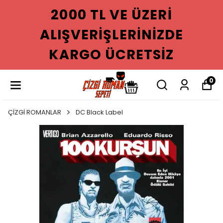
2000 TL VE ÜZERI
ALIŞVERIŞLERINIZDE
KARGO ÜCRETSIZ
0
ÇİZGİ ROMANLAR
DC Black Label