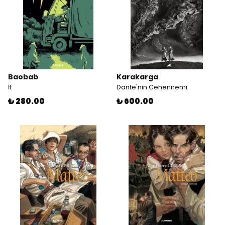
Baobab
Karakarga
İt
Dante'nin Cehennemi
₺ 280.00
₺ 600.00