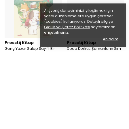
Alışveriş deneyiminizi iyileştirmek için
yasal düzenlemelere uygun çerezler
(cookies) kullanıyoruz. Detaylı bilgiye
Gizlilik ve Çerez Politikası
sayfamızdan
erişebilirsiniz.
Anladım
Presstij Kitap
Presstij Kitap
Genç Yazar Salep Sayı 1: Bir
Dede Korkut: Şamanların Sırrı
Fincan Emek
₺ 2,500.00
%
20
₺ 2,000.00
₺ 120.00
%
20
₺ 96.00
Tükendi
Tükendi