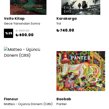
Volto Kitap
Karakarga
Gece Yarısından Sonra
Yol
₺ 740.00
₺ 800.00
%
25
₺ 600.00
Flaneur
Baobab
Matteo - Üçüncü Dönem (Ciltli)
Panter