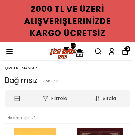
2000 TL VE ÜZERI
ALIŞVERIŞLERINIZDE
KARGO ÜCRETSIZ
0
ÇİZGİ ROMANLAR
Bağımsız
356
ürün
Filtrele
Sırala