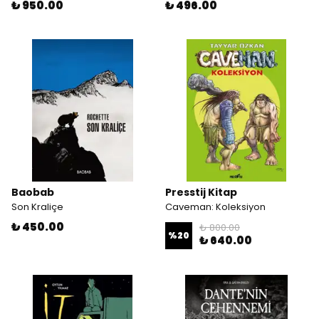
₺ 950.00
₺ 496.00
Baobab
Presstij Kitap
Son Kraliçe
Caveman: Koleksiyon
₺ 450.00
₺ 800.00
%
20
₺ 640.00