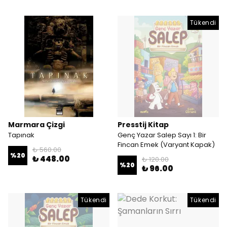
Tükendi
Marmara Çizgi
Presstij Kitap
Tapınak
Genç Yazar Salep Sayı 1: Bir
Fincan Emek (Varyant Kapak)
₺ 560.00
%
20
₺ 448.00
₺ 120.00
%
20
₺ 96.00
Tükendi
Tükendi