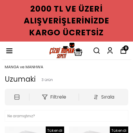
2000 TL VE ÜZERI
ALIŞVERIŞLERINIZDE
KARGO ÜCRETSIZ
0
MANGA ve MANHWA
Uzumaki
3
ürün
Filtrele
Sırala
Tükendi
Tükendi