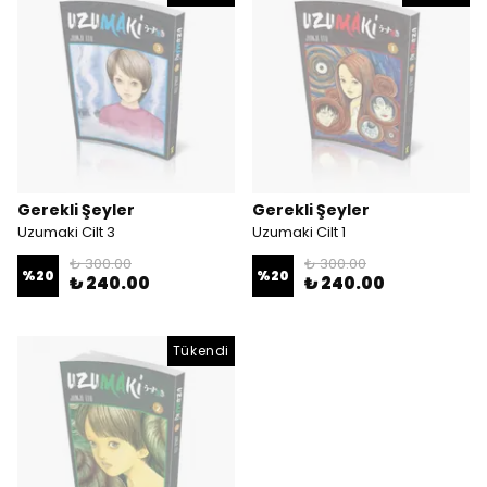
Gerekli Şeyler
Gerekli Şeyler
Uzumaki Cilt 3
Uzumaki Cilt 1
₺ 300.00
₺ 300.00
%
20
%
20
₺ 240.00
₺ 240.00
Tükendi