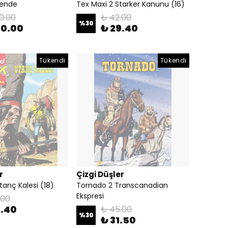
gende
Tex Maxi 2 Starker Kanunu (16)
0.00
₺ 42.00
%
30
80.00
₺ 29.40
Tükendi
Tükendi
r
Çizgi Düşler
tanç Kalesi (18)
Tornado 2 Transcanadian
Ekspresi
.00
9.40
₺ 45.00
%
30
₺ 31.50