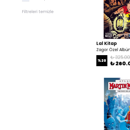
Filtreleri temizle
Lal Kitap
Zagor Özel Albü
₺ 325.00
%
20
₺ 260.