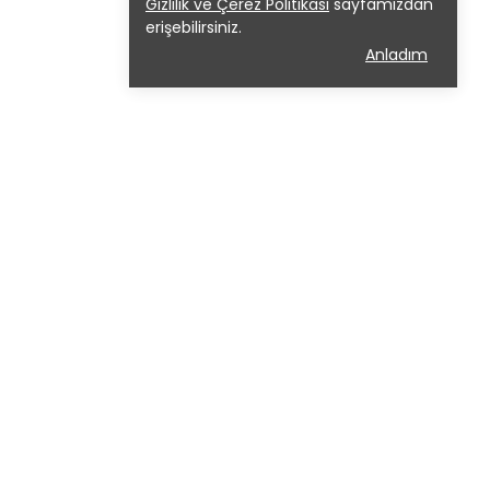
Gizlilik ve Çerez Politikası
sayfamızdan
erişebilirsiniz.
Anladım
Adres
Cafer Ağa Mh. Neşet Ömer Sk.
Kadıköy İş Merkezi No:1/49, 34720
(0216) 347 50 99
Kadıköy/İstanbul