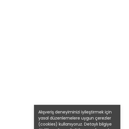
Alışveriş deneyiminizi iyileştirmek için
yasal düzenlemelere uygun çerezler
(cookies) kullanıyoruz. Detaylı bilgiye