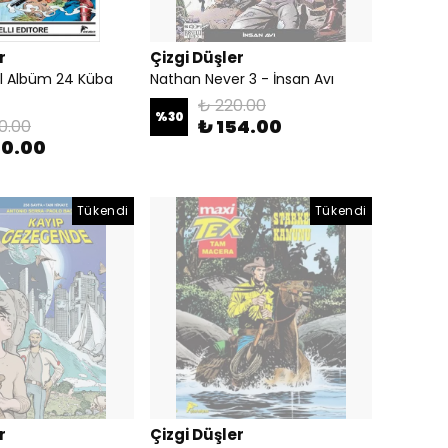
r
Çizgi Düşler
l Albüm 24 Küba
Nathan Never 3 - İnsan Avı
₺ 220.00
%
30
₺ 154.00
0.00
80.00
Tükendi
Tükendi
r
Çizgi Düşler