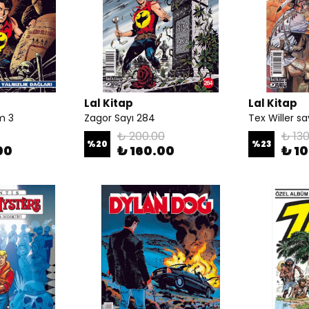
Lal Kitap
Lal Kitap
m 3
Zagor Sayı 284
Tex Willer sa
₺ 200.00
₺ 130
%
20
%
23
00
₺ 160.00
₺ 1