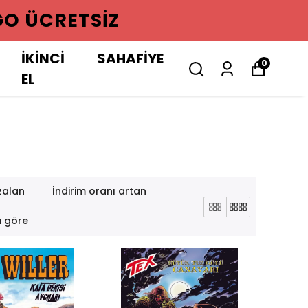
GO ÜCRETSIZ
İKİNCİ
SAHAFİYE
0
EL
zalan
İndirim oranı artan
a göre