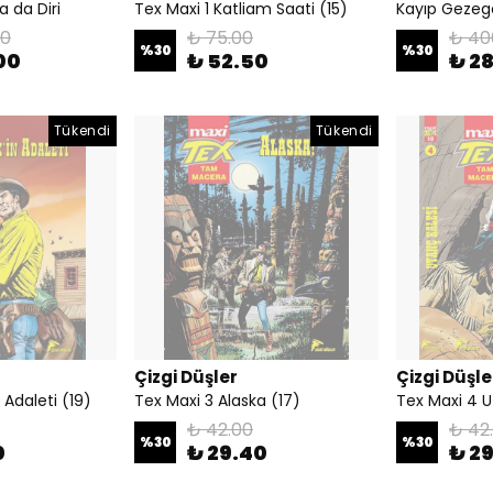
a da Diri
Tex Maxi 1 Katliam Saati (15)
Kayıp Geze
00
₺ 75.00
₺ 40
%
30
%
30
00
₺ 52.50
₺ 2
Tükendi
Tükendi
Çizgi Düşler
Çizgi Düşle
 Adaleti (19)
Tex Maxi 3 Alaska (17)
Tex Maxi 4 U
₺ 42.00
₺ 42
%
30
%
30
0
₺ 29.40
₺ 2