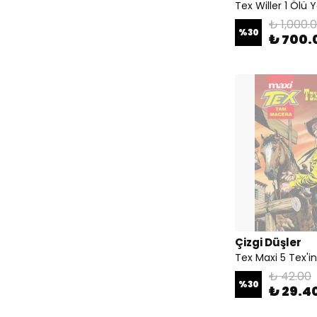
Tex Willer 1 Ölü Y
₺ 1,000.
%
30
₺ 700.
Çizgi Düşler
Tex Maxi 5 Tex'in
₺ 42.00
%
30
₺ 29.4