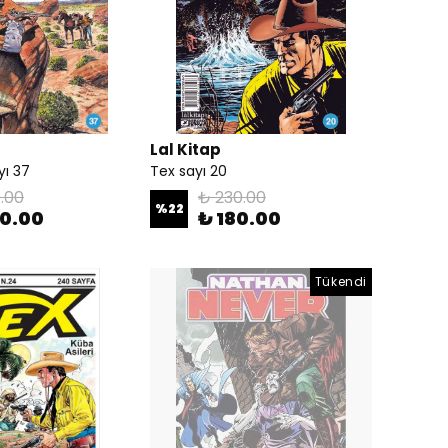
Lal Kitap
yı 37
Tex sayı 20
.00
₺ 230.00
%
22
00.00
₺ 180.00
Tükendi