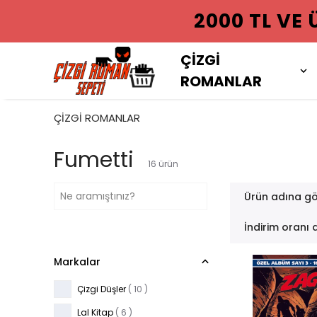
2000 TL VE
ÇİZGİ
ROMANLAR
ÇİZGİ ROMANLAR
Fumetti
16
ürün
Ürün adına gö
İndirim oranı 
Markalar
Çizgi Düşler
( 10 )
Lal Kitap
( 6 )