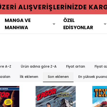
 ÜZERI ALIŞVERIŞLERINIZDE KAR
MANGA VE
ÖZEL
MANHWA
EDİSYONLAR
re A-Z
Ürün adına göre Z-A
Fiyat artan
Fiyat a
azalan
İlk eklenen
Son eklenen
En yüksek puan