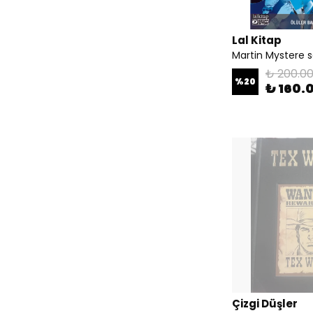
Lal Kitap
Martin Mystere s
₺ 200.0
%
20
₺ 160.
Çizgi Düşler