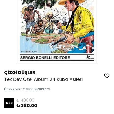
ÇİZGİ DÜŞLER
Tex Dev Özel Albüm 24 Küba Asileri
Ürün Kodu
:
9786054983773
₺ 400.00
%
30
₺ 280.00