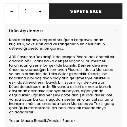
SEPETE EKLE
Ürün Açıklaması
Koskoca İspanya İmparatorluğuna karşı ayaklanan
küçücük, yoksul bir ada ve rangerlerin en cesurunun
üstlendiği destansı bir görev...
ABD Savunma Bakanlığı'nda çalışan Picard adlı önemli bir
adamın oğlu, cahil halka dehşet saçan vudu müritleri
tarafından gizemli bir şekilde kaçırılır. Derken devreye
önce ne yapacağını bilemeyen Picard'ın dostu Montales
ve onun ardından da Teks Willer girecektir. Sıradışı bir
kaçırılma gibi başlayan olayların gelişmesiyle birlikte iki
eski dost kendilerini büyük bir isyanın içinde kavrulan
Küba'da bulacaklardır. Bir yanda asileri ezmekte kararlı
davranan acımasız İspanyol subayları, diğer yanda
özgürlükleri uğruna her şeyi göze almış Kübalı asiler, öte
yanda bütün bu karmaşadan beslenen ölümcül santeria
inancının müritleri arasında kalan Montales ve Teks, genç
çocuğu kurtarabilmek için inanılmaz bir mücadeleye
atılacaklardır.
Yazar: Mauro Boselli,Orestes Suarez