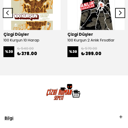
Çizgi Düşler
Çizgi Düşler
100 Kurşun 10 Harap
100 Kurşun 2 Anlık Fırsatlar
₺ 540.00
₺ 570.00
%
30
%
30
₺ 378.00
₺ 399.00
Bilgi