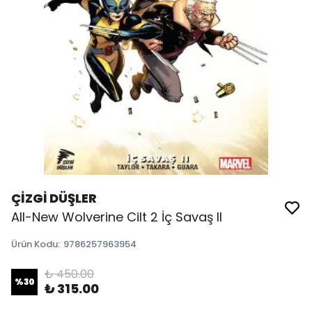
ÇİZGİ DÜŞLER
All-New Wolverine Cilt 2 İç Savaş II
Ürün Kodu
:
9786257963954
₺ 450.00
%
30
₺ 315.00