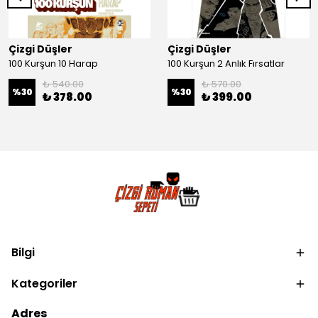
Çizgi Düşler
Çizgi Düşler
100 Kurşun 10 Harap
100 Kurşun 2 Anlık Fırsatlar
₺ 540.00
₺ 570.00
%
30
%
30
₺ 378.00
₺ 399.00
Bilgi
Kategoriler
Adres