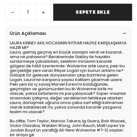
SEPETE EKLE
Ürün Açıklaması
LAURA KINNEY AKIL HOCASININ İHTİYAR HALİYLE KARŞILAŞMAYA
HAZIR MI?
Laura, gelmiş geçmiş en büyük savaşini verdi ve kazandı…
ama ne pahasına? Beraberinde Gabby ile hayatını
sürdürmeye çabalarken, selefinin mirasının karanlık
gölgesi de hâlâ üzerlerinde. Wolverine artık Laura, peki bu
gerçekliğe yeni varan İhtiyar Logan için bunun anlamı ne?
Distopik bir gelecek dünyasından çıkıp bizimkine gelen
Logan, Laura’nın karşısına sayısız katliam çıkarmak üzere.
Peki yeni bir iç savaş Marvel Evreni’ni böldüğünde,
geçmişten ve günümüzden bu iki Wolverine birlik mi
olacak, yoksa birbirlerini mi parçalayacak? Süper-insanlar
arasındaki çatışma, değer verdiklerinin tehlikeye atarken
Laura, dönüşmek uğruna onca çaba sarf ettiği kahraman
olarak kalabilecek mi, yoksa sonunda karanlık yazgısına
teslim mi olacak?
Bu ciltte, Tom Taylor, Maricio Takara, Ig Guara, Bob Wiacek,
Victor Olazaba, Walden Wong, John Rauch, Matt Lopes Ve
Jordan Boyd’un yarattığı All-New Wolverine #7-12 sayıları
bir araya ge