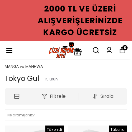
2000 TL VE ÜZERI
ALIŞVERIŞLERINIZDE
KARGO ÜCRETSIZ
0
MANGA ve MANHWA
Tokyo Gul
15
ürün
Filtrele
Sırala
Tükendi
Tükendi