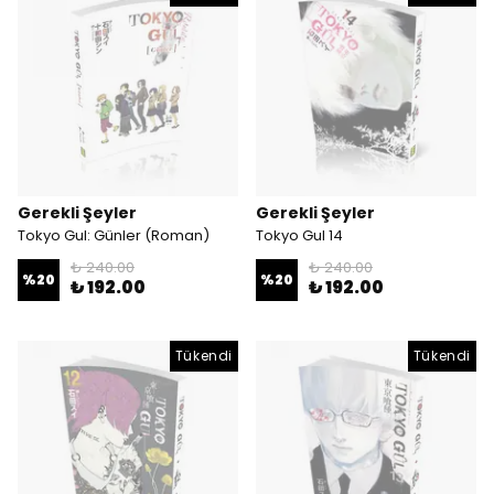
Gerekli Şeyler
Gerekli Şeyler
Tokyo Gul: Günler (Roman)
Tokyo Gul 14
₺ 240.00
₺ 240.00
%
20
%
20
₺ 192.00
₺ 192.00
Tükendi
Tükendi