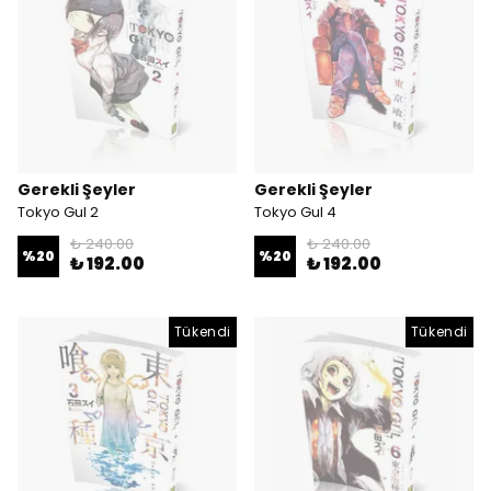
Gerekli Şeyler
Gerekli Şeyler
Tokyo Gul 2
Tokyo Gul 4
₺ 240.00
₺ 240.00
%
20
%
20
₺ 192.00
₺ 192.00
Tükendi
Tükendi