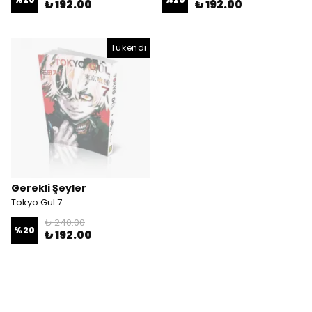
₺ 192.00
₺ 192.00
Tükendi
Gerekli Şeyler
Tokyo Gul 7
₺ 240.00
%
20
₺ 192.00