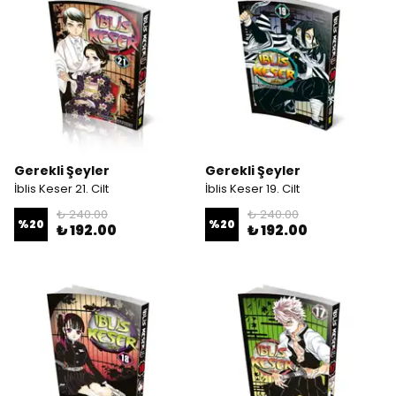
Gerekli Şeyler
Gerekli Şeyler
İblis Keser 21. Cilt
İblis Keser 19. Cilt
₺ 240.00
₺ 240.00
%
20
%
20
₺ 192.00
₺ 192.00