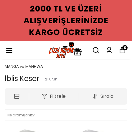
2000 TL VE ÜZERI
ALIŞVERIŞLERINIZDE
KARGO ÜCRETSIZ
0
MANGA ve MANHWA
İblis Keser
21
ürün
Filtrele
Sırala