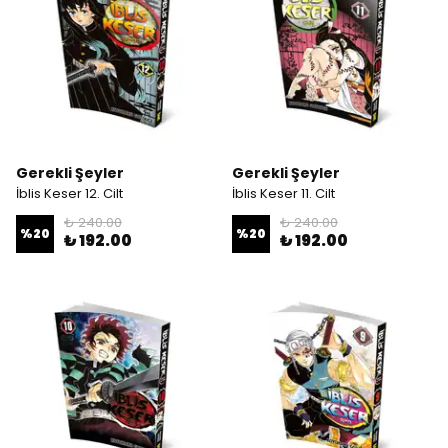
Gerekli Şeyler
Gerekli Şeyler
İblis Keser 12. Cilt
İblis Keser 11. Cilt
₺ 240.00
₺ 240.00
%
20
%
20
₺ 192.00
₺ 192.00