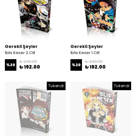
Gerekli Şeyler
Gerekli Şeyler
İblis Keser 2.Cilt
İblis Keser 1.Cilt
₺ 240.00
₺ 240.00
%
20
%
20
₺ 192.00
₺ 192.00
Tükendi
Tükendi