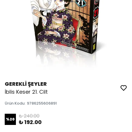
GEREKLİ ŞEYLER
İblis Keser 21. Cilt
Ürün Kodu
:
9786255606891
₺ 240.00
%
20
₺ 192.00