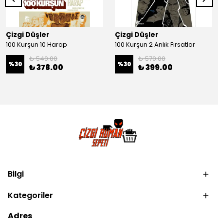
Çizgi Düşler
Çizgi Düşler
100 Kurşun 10 Harap
100 Kurşun 2 Anlık Fırsatlar
₺ 540.00
₺ 570.00
%
30
%
30
₺ 378.00
₺ 399.00
Bilgi
Kategoriler
Adres