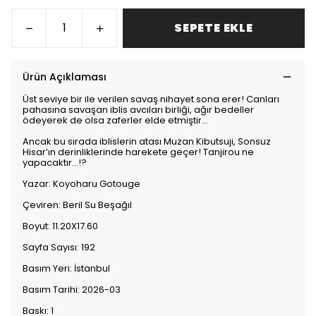
SEPETE EKLE
Ürün Açıklaması
Üst seviye bir ile verilen savaş nihayet sona erer! Canları
pahasına savaşan iblis avcıları birliği, ağır bedeller
ödeyerek de olsa zaferler elde etmiştir…
Ancak bu sırada iblislerin atası Muzan Kibutsuji, Sonsuz
Hisar’ın derinliklerinde harekete geçer! Tanjirou ne
yapacaktır…!?
Yazar: Koyoharu Gotouge
Çeviren: Beril Su Beşağıl
Boyut: 11.20X17.60
Sayfa Sayısı: 192
Basım Yeri: İstanbul
Basım Tarihi: 2026-03
Baskı: 1