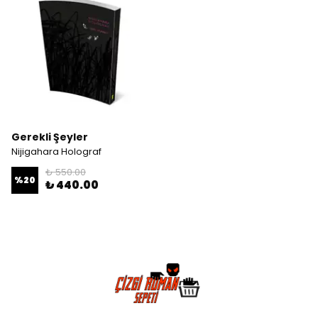
Gerekli Şeyler
Nijigahara Holograf
₺ 550.00
%
20
₺ 440.00