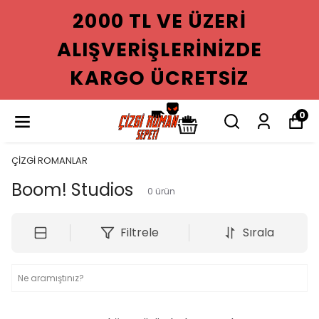
2000 TL VE ÜZERI
ALIŞVERIŞLERINIZDE
KARGO ÜCRETSIZ
0
ÇİZGİ ROMANLAR
Boom! Studios
0
ürün
Filtrele
Sırala