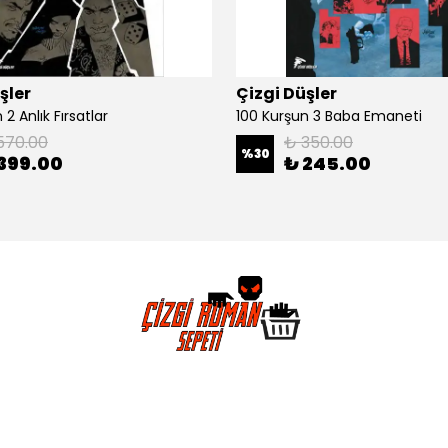
şler
Çizgi Düşler
2 Anlık Fırsatlar
100 Kurşun 3 Baba Emaneti
570.00
₺ 350.00
%
30
399.00
₺ 245.00