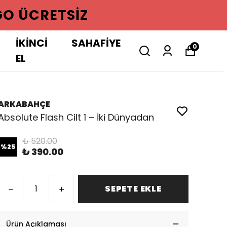
GO ÜCRETSIZ
İKİNCİ
SAHAFİYE
0
EL
ARKABAHÇE
Absolute Flash Cilt 1 – İki Dünyadan
₺ 520.00
%
25
₺ 390.00
SEPETE EKLE
Ürün Açıklaması