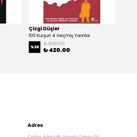
Çizgi Düşler
Çizgi
100 Kurşun 4 Geçmiş Yarınlar
100 Ku
₺ 600.00
%
30
%
30
₺ 420.00
Adres
Cafer Ağa Mh. Neşet Ömer Sk.