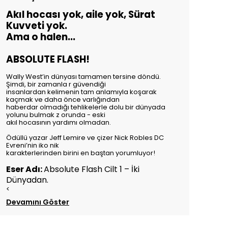
Akıl hocası yok, aile yok, Sürat
Kuvveti yok.
Ama o halen...
ABSOLUTE FLASH!
Wally West’in dünyası tamamen tersine döndü.
Şimdi, bir zamanla r güvendiği
insanlardan kelimenin tam anlamıyla koşarak
kaçmak ve daha önce varlığından
haberdar olmadığı tehlikelerle dolu bir dünyada
yolunu bulmak z orunda - eski
akıl hocasının yardımı olmadan.
Ödüllü yazar Jeff Lemire ve çizer Nick Robles DC
Evreni’nin iko nik
karakterlerinden birini en baştan yorumluyor!
Eser Adı:
Absolute Flash Cilt 1 – İki
Dünyadan.
<
Devamını Göster