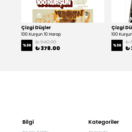
Çizgi Düşler
Çizgi Dü
100 Kurşun 10 Harap
100 Kurşun 
₺ 540.00
₺ 
%
30
%
30
₺ 378.00
₺ 
Bilgi
Kategoriler