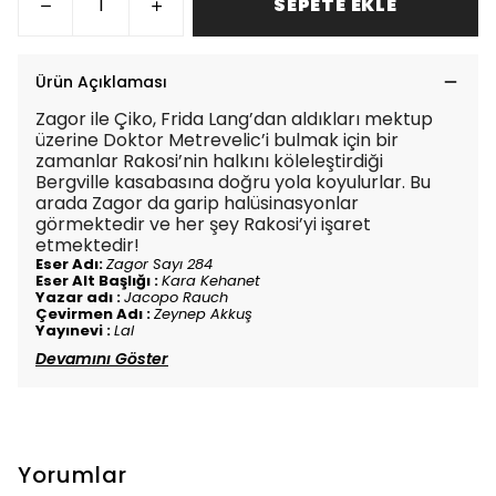
SEPETE EKLE
Ürün Açıklaması
Zagor ile Çiko, Frida Lang’dan aldıkları mektup
üzerine Doktor Metrevelic’i bulmak için bir
zamanlar Rakosi’nin halkını köleleştirdiği
Bergville kasabasına doğru yola koyulurlar. Bu
arada Zagor da garip halüsinasyonlar
görmektedir ve her şey Rakosi’yi işaret
etmektedir!
Eser Adı:
Zagor Sayı 284
Eser Alt Başlığı :
Kara Kehanet
Yazar adı :
Jacopo Rauch
Çevirmen Adı :
Zeynep Akkuş
Yayınevi :
Lal
Devamını Göster
Yorumlar