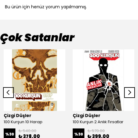
Bu ürün için henüz yorum yapılmamış.
Çok Satanlar
Çizgi Düşler
Çizgi Düşler
100 Kurşun 10 Harap
100 Kurşun 2 Anlık Fırsatlar
₺ 540.00
₺ 570.00
%
30
%
30
₺ 378.00
₺ 399.00