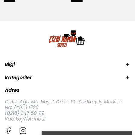
Bilgi
Kategoriler
Adres
Cafer Ağa Mh. Neşet Ömer Sk. Kadıköy İş Merkezi
No:1/49, 34720
(0216) 347 50 99
Kadıköy/İstanbul