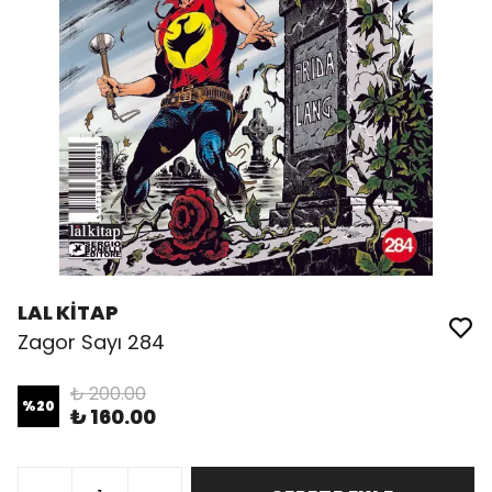
LAL KİTAP
Zagor Sayı 284
₺ 200.00
%
20
₺ 160.00