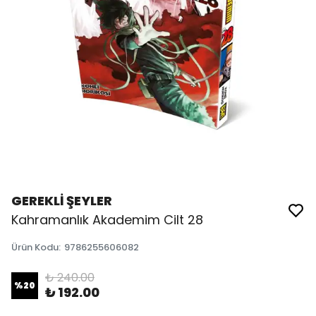
GEREKLİ ŞEYLER
Kahramanlık Akademim Cilt 28
Ürün Kodu
:
9786255606082
₺ 240.00
%
20
₺ 192.00