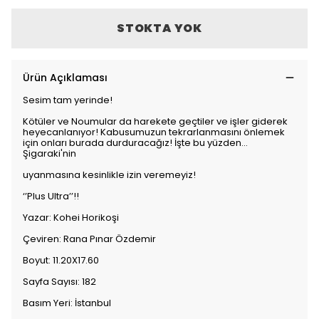
STOKTA YOK
Ürün Açıklaması
Sesim tam yerinde!
Kötüler ve Noumular da harekete geçtiler ve işler giderek
heyecanlanıyor! Kabusumuzun tekrarlanmasını önlemek
için onları burada durduracağız! İşte bu yüzden...
Şigaraki'nin
uyanmasına kesinlikle izin veremeyiz!
‘’Plus Ultra’’!!
Yazar: Kohei Horikoşi
Çeviren: Rana Pınar Özdemir
Boyut: 11.20X17.60
Sayfa Sayısı: 182
Basım Yeri: İstanbul