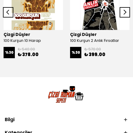
Çizgi Düşler
Çizgi Düşler
100 Kurşun 10 Harap
100 Kurşun 2 Anlık Fırsatlar
₺ 540.00
₺ 570.00
%
30
%
30
₺ 378.00
₺ 399.00
Bilgi
Kategoriler