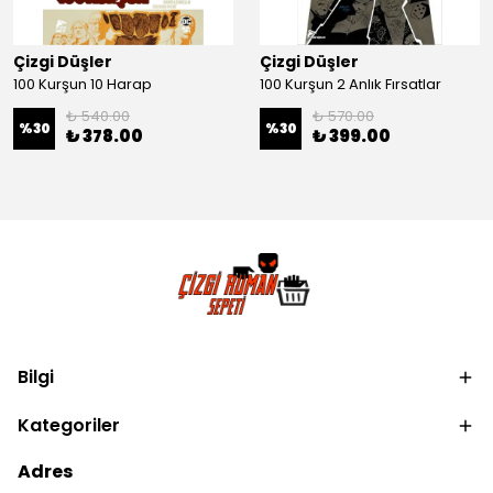
Çizgi Düşler
Çizgi Düşler
100 Kurşun 10 Harap
100 Kurşun 2 Anlık Fırsatlar
₺ 540.00
₺ 570.00
%
30
%
30
₺ 378.00
₺ 399.00
Bilgi
Kategoriler
Adres