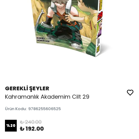
GEREKLİ ŞEYLER
Kahramanlık Akademim Cilt 29
Ürün Kodu
:
9786255606525
₺ 240.00
%
20
₺ 192.00