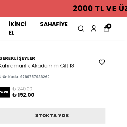
GO ÜCRETSIZ
İKİNCİ
SAHAFİYE
0
EL
GEREKLİ ŞEYLER
Kahramanlık Akademim Cilt 13
Ürün Kodu
:
9789757938262
₺ 240.00
%
20
₺ 192.00
STOKTA YOK