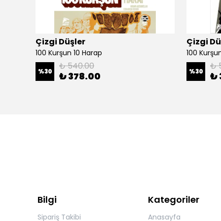
Çizgi Düşler
Çizgi Dü
100 Kurşun 10 Harap
100 Kurşun 
₺ 540.00
₺ 
%
30
%
30
₺ 378.00
₺ 
Bilgi
Kategoriler
Sipariş Takibi
Anasayfa