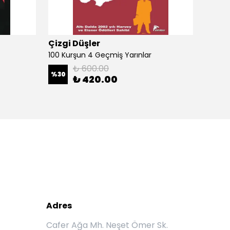
Çizgi Düşler
Çizgi
100 Kurşun 4 Geçmiş Yarınlar
100 Ku
₺ 600.00
%
30
%
30
₺ 420.00
Adres
Cafer Ağa Mh. Neşet Ömer Sk.