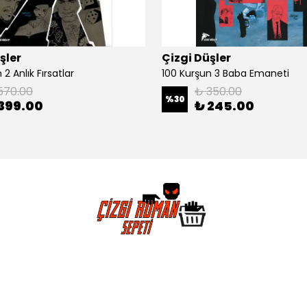
şler
Çizgi Düşler
2 Anlık Fırsatlar
100 Kurşun 3 Baba Emaneti
570.00
₺ 350.00
%
30
399.00
₺ 245.00