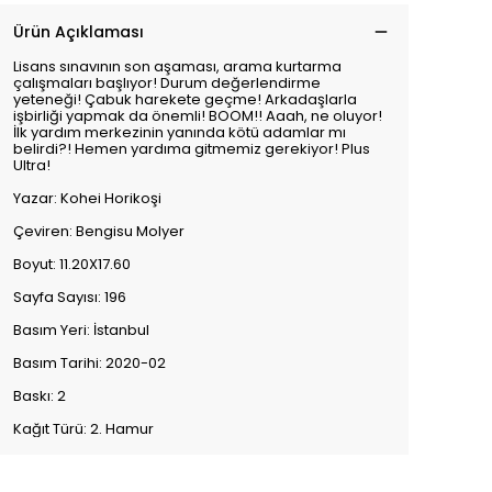
Ürün Açıklaması
Lisans sınavının son aşaması, arama kurtarma
çalışmaları başlıyor! Durum değerlendirme
yeteneği! Çabuk harekete geçme! Arkadaşlarla
işbirliği yapmak da önemli! BOOM!! Aaah, ne oluyor!
İlk yardım merkezinin yanında kötü adamlar mı
belirdi?! Hemen yardıma gitmemiz gerekiyor! Plus
Ultra!
Yazar: Kohei Horikoşi
Çeviren: Bengisu Molyer
Boyut: 11.20X17.60
Sayfa Sayısı: 196
Basım Yeri: İstanbul
Basım Tarihi: 2020-02
Baskı: 2
Kağıt Türü: 2. Hamur