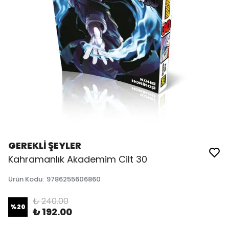
GEREKLİ ŞEYLER
Kahramanlık Akademim Cilt 30
Ürün Kodu
:
9786255606860
₺ 240.00
%
20
₺ 192.00