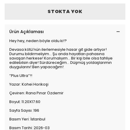
STOKTA YOK
Ürün Açıklaması
Hey hey, neden böyle oldu ki!?
Devasa kötü’nün ilerlemesiyle hasar git gide artıyor!
Durumu bildirmeliyim… Şu anda hayatları pahasına
savaşan herkese! Korumalıyım… Bir kişi bile olsa tahliye
edilebilsin diye! Sürdüreceğim… Düşmüş yoldaşlarımın
duygularını! Ben yapacağım!
‘’Plus Ultra’’!!
Yazar: Kohei Horikoşi
Çeviren: Rana Pınar Özdemir
Boyut: 11.20X17.60
Sayfa Sayısı: 196
Basım Yeri: İstanbul
Basım Tarihi: 2026-03