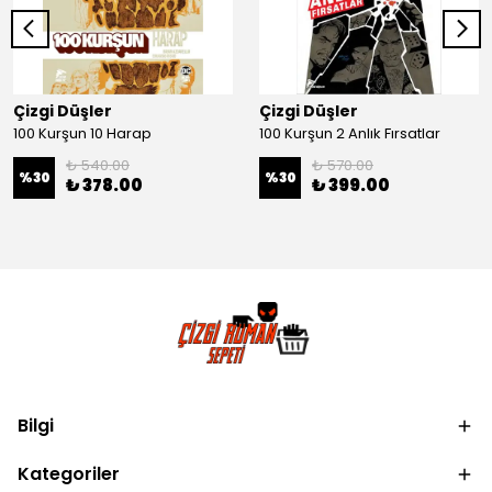
Çizgi Düşler
Çizgi Düşler
100 Kurşun 10 Harap
100 Kurşun 2 Anlık Fırsatlar
₺ 540.00
₺ 570.00
%
30
%
30
₺ 378.00
₺ 399.00
Bilgi
Kategoriler