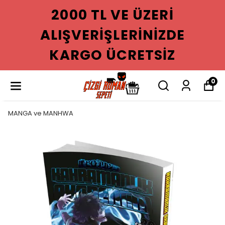
0 TL VE ÜZERI
200
VERIŞLERINIZDE
ALIŞ
GO ÜCRETSIZ
KAR
0
MANGA ve MANHWA