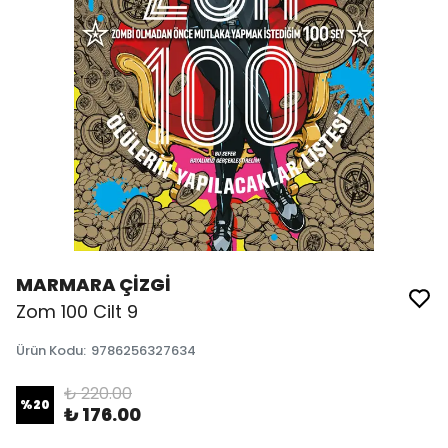
MARMARA ÇİZGİ
Zom 100 Cilt 9
Ürün Kodu
:
9786256327634
₺ 220.00
%
20
₺ 176.00