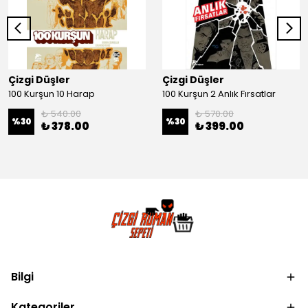
Çizgi Düşler
Çizgi Düşler
100 Kurşun 10 Harap
100 Kurşun 2 Anlık Fırsatlar
₺ 540.00
₺ 570.00
%
30
%
30
₺ 378.00
₺ 399.00
Bilgi
Kategoriler