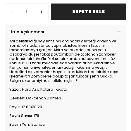
SEPETE EKLE
Ürün Açıklaması
Aşı geliştirildiği söylentisinin ardındaki gerçeği arayan ve
zombi olmadan önce yapmak istediklerim listesini
tamamlamaya çalışan Akira ve arkadaşlarının yolu
Osaka’ya düşer fakat Doutombori’de toplanan zombiler
nedense bir tuhaftır. Yoksa bir zombi mutasyonu mu söz
konusu? Bu zorlu mücadelede yardımlarına Akira’nın ve
Kenço’nun üniversiteden arkadaşı Takemina yetişir.
Hedefleri bir zamanlar hayalini kurdukları barı birlikte açıp
işletmektir! Zombilerle dolup taşan tüccar şehri Osaka.
Salgın ekonomiyi nasıl etkilemiştir...?
Yazar: Haro Aso,Kotaro Takata
Çeviren: Gökçehan Dikmen
Boyut: 12.80X18.20
Sayfa Sayısı: 176
Basım Yeri: İstanbul