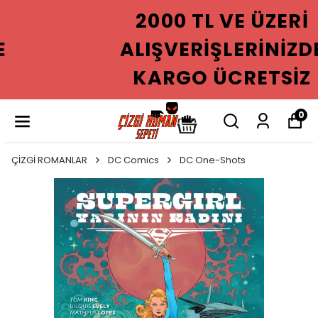
2000 TL VE ÜZERI
ALIŞVERIŞLERINIZDE
KARGO ÜCRETSIZ
0
ÇİZGİ ROMANLAR
DC Comics
DC One-Shots