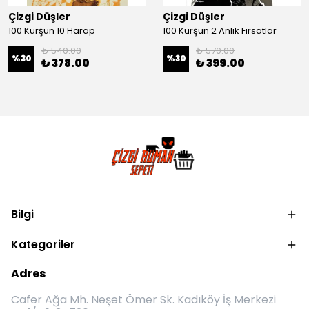
Çizgi Düşler
Çizgi Düşler
100 Kurşun 10 Harap
100 Kurşun 2 Anlık Fırsatlar
₺ 540.00
₺ 570.00
%
30
%
30
₺ 378.00
₺ 399.00
Bilgi
Kategoriler
Adres
Cafer Ağa Mh. Neşet Ömer Sk. Kadıköy İş Merkezi