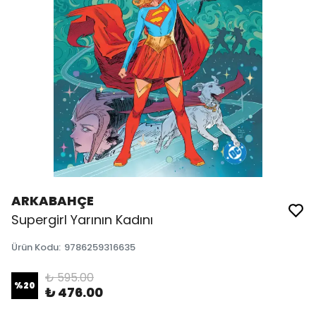
ARKABAHÇE
Supergirl Yarının Kadını
Ürün Kodu
:
9786259316635
₺ 595.00
%
20
₺ 476.00