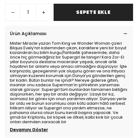
SEPETE EKLE
Ürün Açıklaması
Mister Miracle yazarı Tom King ve Wonder Woman çizeri
Bilquis Evely’nin kaleminden çıkan, karaktere yeni bir boyut
kazandıran bu bilim kurgu/fantastik şaheserinde, daha
önce hiç görmediğiniz bir Supergirl ile tanışın! Kara Zor-El
yıllar boyunca destansı maceralar yaşadı, ancak artık
hayatının bir anlamı veya amacı olmadığını düşünüyor. İşte
karşınızda, gezegeninin yok oluşunu gören ve ona ihtiyacı
olmayan kuzenini korumak için Dünya’ya gönderilen genç
bir kadın. Bütün bunlar ne içindi? Nereye giderse gitsin,
insanlar onu sadece Superman’in şöhretinin yansıması
olarak görüyor. Supergirl tüm bunlardan tamamen bıktığını
düşünürken, her şey bir anda değişiyor. Uzaylı bir kız,
acımasız bir görev için onun yardımını istiyor. Dünyası yerle
bir oldu ve bunun sorumlusu olan kötü adam hâlâ serbest.
İntikam istiyor ve Supergirl ona yardım etmezse, ne
pahasına olursa olsun bunu kendi başına yapacak. Ve
şimdi bir Kriptonlu, bir köpek ve öfkeli, kalbi kırık bir çocuk
onları derinden sarsacak bir
Devamını Göster