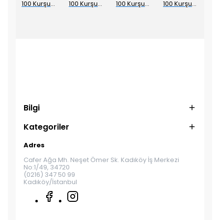
Aquaman Rebirth Cilt 1 Boğulma
100 Kurşun 10 Harap
100 Kurşun 2 Anlık Fırsatlar
100 Kurşun 3 Baba Emaneti
100 Kurşun 4 Geçmiş Yarınlar
Bilgi
Kategoriler
Adres
Cafer Ağa Mh. Neşet Ömer Sk. Kadıköy İş Merkezi
No:1/49, 34720
(0216) 347 50 99
Kadıköy/İstanbul