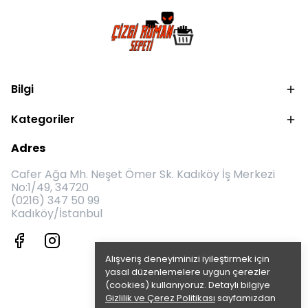
Bilgi
Kategoriler
Adres
Cafer Ağa Mh. Neşet Ömer Sk. Kadıköy İş Merkezi
No:1/49, 34720
(0216) 347 50 99
Kadıköy/İstanbul
Alışveriş deneyiminizi iyileştirmek için
yasal düzenlemelere uygun çerezler
(cookies) kullanıyoruz. Detaylı bilgiye
Gizlilik ve Çerez Politikası
sayfamızdan