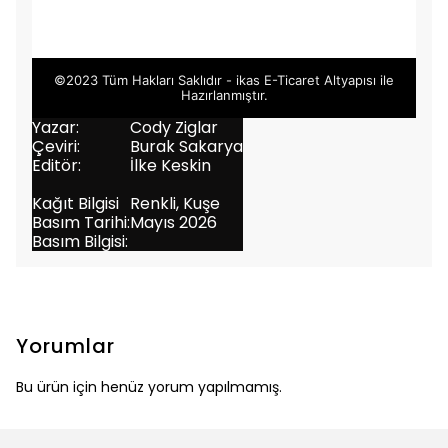
©2023 Tüm Hakları Saklıdır - ikas E-Ticaret
Altyapısı ile
Hazırlanmıştır.
Yazar:
Cody Ziglar
Çeviri:
Burak Sakarya
Editör:
İlke Keskin
Kağıt Bilgisi
Renkli, Kuşe
Basım Tarihi:
Mayıs 2026
Basım Bilgisi:
Yorumlar
Bu ürün için henüz yorum yapılmamış.