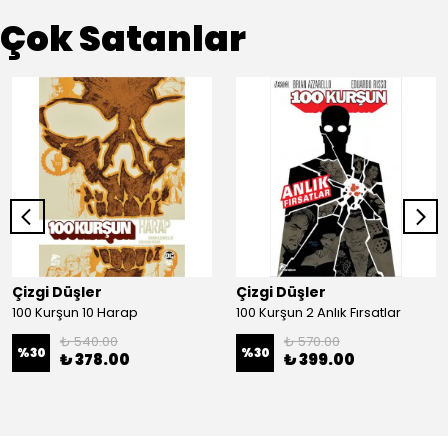
Çok Satanlar
Çizgi Düşler
Çizgi Düşler
100 Kurşun 10 Harap
100 Kurşun 2 Anlık Fırsatlar
₺ 540.00
₺ 570.00
%
30
%
30
₺ 378.00
₺ 399.00