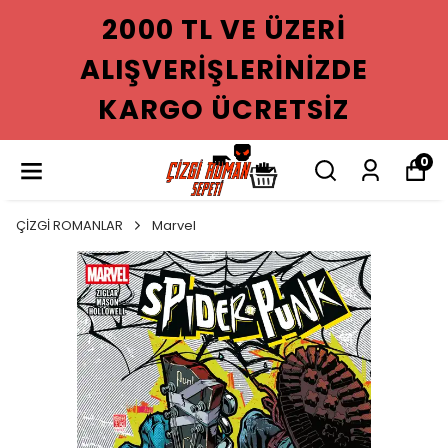
2000 TL VE ÜZERI
ALIŞVERIŞLERINIZDE
KARGO ÜCRETSIZ
0
ÇİZGİ ROMANLAR
Marvel