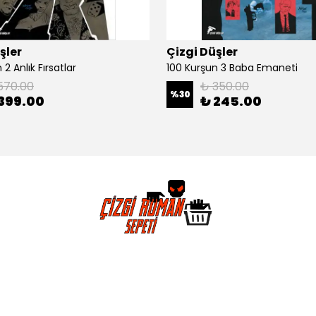
şler
Çizgi Düşler
2 Anlık Fırsatlar
100 Kurşun 3 Baba Emaneti
570.00
₺ 350.00
%
30
399.00
₺ 245.00