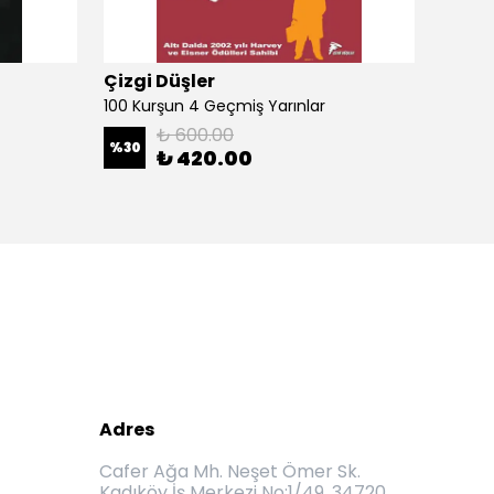
Çizgi Düşler
Çizgi
100 Kurşun 4 Geçmiş Yarınlar
100 Ku
₺ 600.00
%
30
%
30
₺ 420.00
Adres
Cafer Ağa Mh. Neşet Ömer Sk.
Kadıköy İş Merkezi No:1/49, 34720