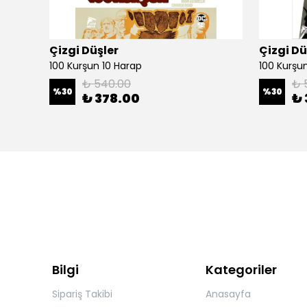
Çizgi Düşler
Çizgi Dü
100 Kurşun 10 Harap
100 Kurşun 
₺ 540.00
₺ 
%
30
%
30
₺ 378.00
₺ 
Bilgi
Kategoriler
Sipariş Takibi
Anasayfa