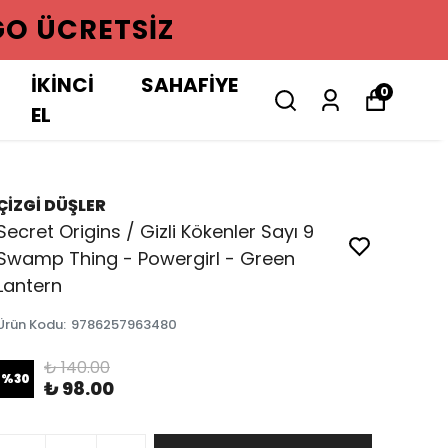
GO ÜCRETSIZ
İKİNCİ
SAHAFİYE
0
EL
ÇİZGİ DÜŞLER
Secret Origins / Gizli Kökenler Sayı 9
Swamp Thing - Powergirl - Green
Lantern
Ürün Kodu
:
9786257963480
₺ 140.00
%
30
₺ 98.00