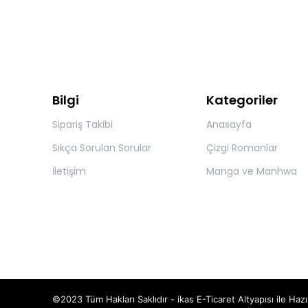
Bilgi
Kategoriler
Sipariş Takibi
Anasayfa
Sıkça Sorulan Sorular
Çizgi Romanlar
İletişim
Manga ve Manhwa
©2023 Tüm Hakları Saklıdır - ikas E-Ticaret
Altyapısı ile Hazı