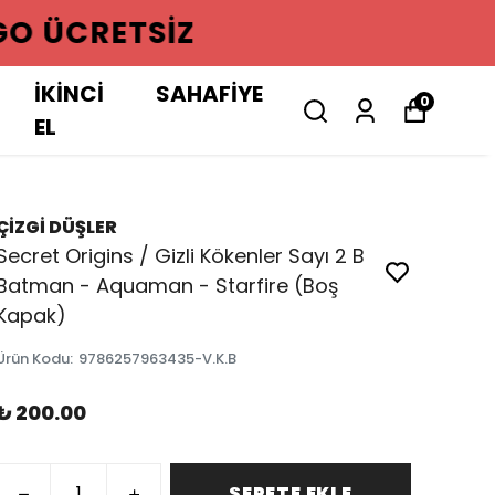
GO ÜCRETSIZ
İKİNCİ
SAHAFİYE
0
EL
ÇİZGİ DÜŞLER
Secret Origins / Gizli Kökenler Sayı 2 B
Batman - Aquaman - Starfire (Boş
Kapak)
Ürün Kodu
:
9786257963435-V.K.B
₺ 200.00
SEPETE EKLE