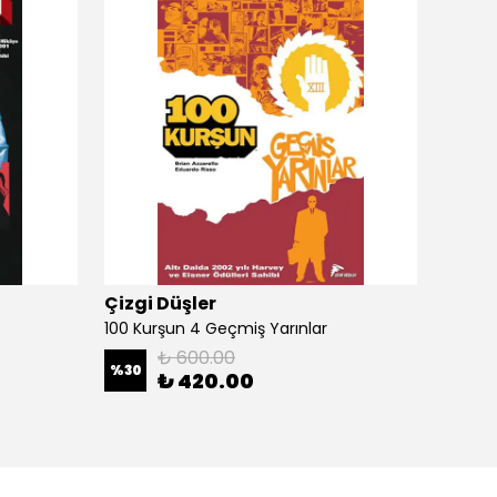
Çizgi Düşler
Çizgi
100 Kurşun 4 Geçmiş Yarınlar
100 Ku
₺ 600.00
%
30
%
30
₺ 420.00