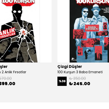
şler
Çizgi Düşler
2 Anlık Fırsatlar
100 Kurşun 3 Baba Emaneti
570.00
₺ 350.00
%
30
399.00
₺ 245.00