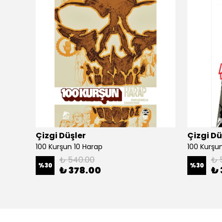
Çizgi Düşler
Çizgi Dü
100 Kurşun 10 Harap
100 Kurşun 
₺ 540.00
₺ 
%
30
%
30
₺ 378.00
₺ 