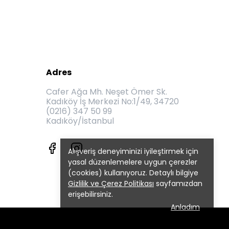
Adres
Cafer Ağa Mh. Neşet Ömer Sk.
Kadıköy İş Merkezi No:1/49, 34720
(0216) 347 50 99
Kadıköy/İstanbul
Alışveriş deneyiminizi iyileştirmek için
yasal düzenlemelere uygun çerezler
(cookies) kullanıyoruz. Detaylı bilgiye
Gizlilik ve Çerez Politikası
sayfamızdan
erişebilirsiniz.
Anladım