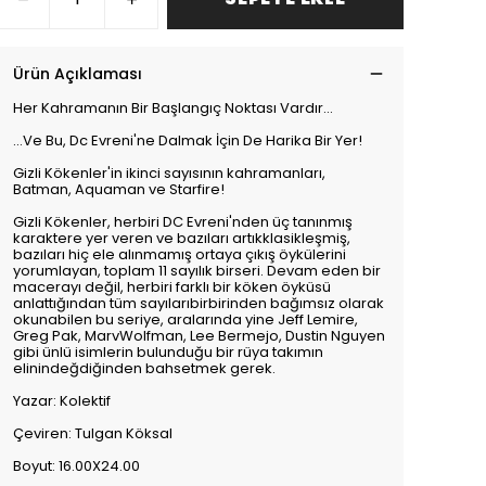
Ürün Açıklaması
Her Kahramanın Bir Başlangıç Noktası Vardır…
…Ve Bu, Dc Evreni'ne Dalmak İçin De Harika Bir Yer!
Gizli Kökenler'in ikinci sayısının kahramanları,
Batman, Aquaman ve Starfire!
Gizli Kökenler, herbiri DC Evreni'nden üç tanınmış
karaktere yer veren ve bazıları artıkklasikleşmiş,
bazıları hiç ele alınmamış ortaya çıkış öykülerini
yorumlayan, toplam 11 sayılık birseri. Devam eden bir
macerayı değil, herbiri farklı bir köken öyküsü
anlattığından tüm sayılarıbirbirinden bağımsız olarak
okunabilen bu seriye, aralarında yine Jeff Lemire,
Greg Pak, MarvWolfman, Lee Bermejo, Dustin Nguyen
gibi ünlü isimlerin bulunduğu bir rüya takımın
elinindeğdiğinden bahsetmek gerek.
Yazar: Kolektif
Çeviren: Tulgan Köksal
Boyut: 16.00X24.00