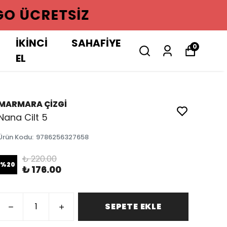
GO ÜCRETSIZ
İKİNCİ
SAHAFİYE
0
EL
MARMARA ÇİZGİ
Nana Cilt 5
Ürün Kodu
:
9786256327658
₺ 220.00
%
20
₺ 176.00
SEPETE EKLE