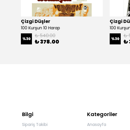
Çizgi Düşler
Çizgi Dü
100 Kurşun 10 Harap
100 Kurşun 
₺ 540.00
₺ 
%
30
%
30
₺ 378.00
₺ 
Bilgi
Kategoriler
Sipariş Takibi
Anasayfa