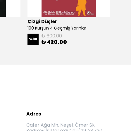
Çizgi Düşler
Çizgi
100 Kurşun 4 Geçmiş Yarınlar
100 Ku
₺ 600.00
%
30
%
30
₺ 420.00
Adres
Cafer Ağa Mh. Neşet Ömer Sk.
Kadıköy İş Merkezi No:1/49, 34720