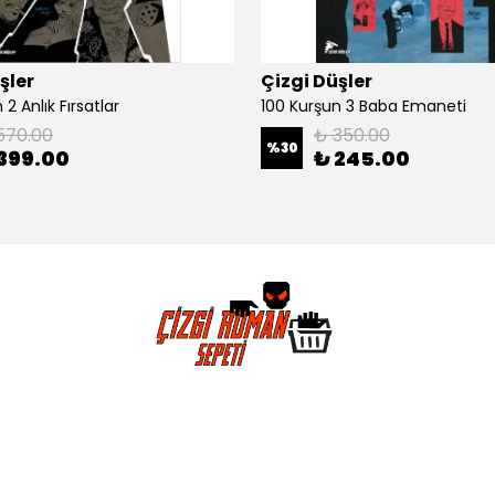
şler
Çizgi Düşler
2 Anlık Fırsatlar
100 Kurşun 3 Baba Emaneti
570.00
₺ 350.00
%
30
399.00
₺ 245.00