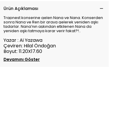
Ürün Açıklaması
Trapnest konserine gelen Nana ve Nana. Konserden
sonra Nana ve Ren bir araya gelerek yeniden aşkı
tadarlar. Nana’nın aşkından etkilenen Nana da
yeniden aşkı tatmaya karar verir fakat?!..
Yazar : Ai Yazawa
Çeviren: Hilal Öndoğan
Boyut: 11.20X17.60
Devamını Göster