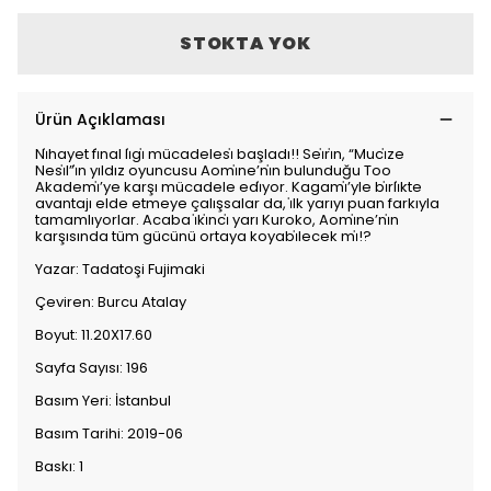
STOKTA YOK
Ürün Açıklaması
Ni̇hayet fi̇nal li̇gi̇ mücadelesi̇ başladı!! Sei̇ri̇n, “Muci̇ze
Nesi̇l”i̇n yıldız oyuncusu Aomi̇ne’ni̇n bulunduğu Too
Akademi̇’ye karşı mücadele edi̇yor. Kagami̇’yle bi̇rli̇kte
avantajı elde etmeye çalışsalar da, i̇lk yarıyı puan farkıyla
tamamlıyorlar. Acaba i̇ki̇nci̇ yarı Kuroko, Aomi̇ne’ni̇n
karşısında tüm gücünü ortaya koyabi̇lecek mi̇!?
Yazar: Tadatoşi Fujimaki
Çeviren: Burcu Atalay
Boyut: 11.20X17.60
Sayfa Sayısı: 196
Basım Yeri: İstanbul
Basım Tarihi: 2019-06
Baskı: 1