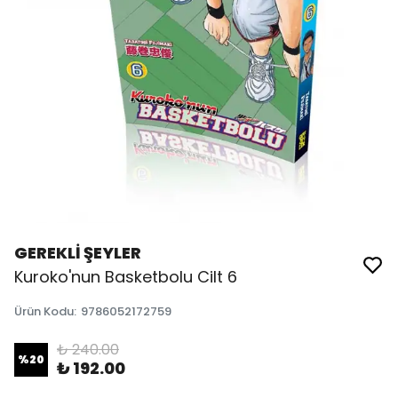
GEREKLİ ŞEYLER
Kuroko'nun Basketbolu Cilt 6
Ürün Kodu
:
9786052172759
₺ 240.00
%
20
₺ 192.00