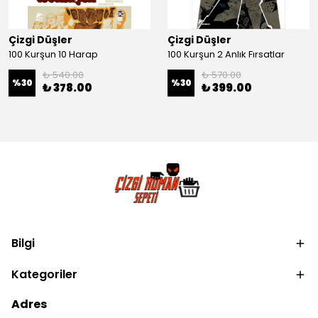
Çizgi Düşler
Çizgi Düşler
100 Kurşun 10 Harap
100 Kurşun 2 Anlık Fırsatlar
₺ 540.00
₺ 570.00
%
30
%
30
₺ 378.00
₺ 399.00
Bilgi
Kategoriler
Adres