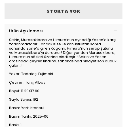
STOKTA YOK
Ürün Açıklaması
Seirin, Murasakibara ve Himuro’nun oynadığı Yosen’e karşı
zorlanmaktadır… ancak Kise ile konuştuktan sonra
sonunda Zone’a giren Kagami, Himuro’nun serap şutunu
ve Murasakibara’yı durdurur! Diğer yandan Murasakibara,
Himuro’nun sözleri üzerine ciddileşir!! Seirin ve Yosen
arasındaki çeyrek final müsabakasında nihayet son düdük
çalar…!!
Yazar: Tadatoşi Fujimaki
Çeviren: Tunç Albay
Boyut: 11.20X17.60
Sayfa Sayısı: 192
Basım Yeri: İstanbul
Basım Tarihi: 2025-06
Baskı: 1