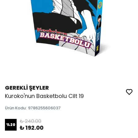
GEREKLİ ŞEYLER
Kuroko'nun Basketbolu Cilt 19
Ürün Kodu
:
9786255606037
₺ 240.00
%
20
₺ 192.00