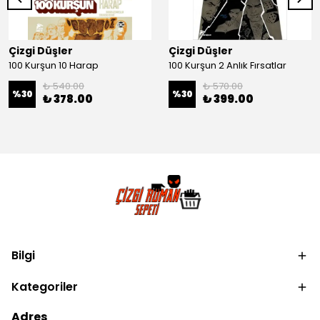
Çizgi Düşler
Çizgi Düşler
100 Kurşun 10 Harap
100 Kurşun 2 Anlık Fırsatlar
₺ 540.00
₺ 570.00
%
30
%
30
₺ 378.00
₺ 399.00
Bilgi
Kategoriler
Adres