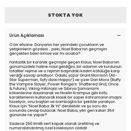
STOKTA YOK
Ürün Açıklaması
O bir efsane. Dünyanın her yerindeki çocukların ve
yetişkinlerin gözdesi… peki, Noel Baba’nın geçmişini
gerçekten bilen kimse var mı acaba?
Fantastik bir karanlık geçmişte geçen Klaus, Noel Baba’nın
günümüzdeki haline nasıl geldiğini, bir adamın ve kurdunun
totaliter rejime ve o rejimin başındaki kadim kötülüğe karşı
verdiği savaşı anlatıyor. Ödüllü yazar Grant Morrison (All-
Star Superman, Syfy dizisi Happy!) ve çizer Dan Mora (Buffy
the Vampire Slayer, Power Rangers: Shattered Grid, Once
& Future), Viking mitolojisi ve Sibirya Şamanizmi
kökenlerine dayanarak ve Noelin Krampus gibi kötü
karakterlerini kullanarak klasik bir süper kahramanın imajını
tazeliyor, onu baştan ve bambaşka bir şekilde yaratıyor.
Klaus için “Noel Baba: İlk Yıl” denilebilir ve şu soru da
sonunda cevap bulacak: Noel Baba, yılın geri kalan 364
gününde ne yapar?
Sadece 250 limitli sert kapak olarak üretilmiş ve
numaralandırılmış özel koleksiyon cildidir.