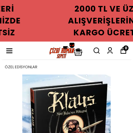
2000 TL VE ÜZERI
ALIŞVERIŞLERINIZDE
KARGO ÜCRETSIZ
0
ÖZEL EDİSYONLAR