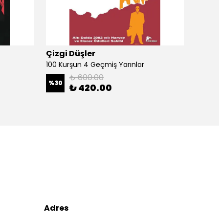
Çizgi Düşler
Çizgi
100 Kurşun 4 Geçmiş Yarınlar
100 Ku
₺ 600.00
%
30
%
30
₺ 420.00
Adres