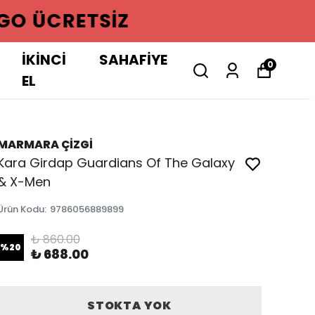
GO ÜCRETSIZ
İKİNCİ
SAHAFİYE
0
EL
MARMARA ÇİZGİ
Kara Girdap Guardians Of The Galaxy
& X-Men
Ürün Kodu
:
9786056889899
₺ 860.00
%
20
₺ 688.00
STOKTA YOK