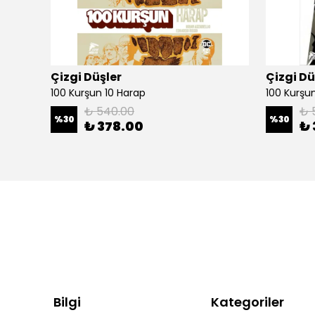
Çizgi Düşler
Çizgi Dü
100 Kurşun 10 Harap
100 Kurşun 
₺ 540.00
₺ 
%
30
%
30
₺ 378.00
₺ 
Bilgi
Kategoriler