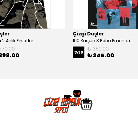
şler
Çizgi Düşler
2 Anlık Fırsatlar
100 Kurşun 3 Baba Emaneti
570.00
₺ 350.00
%
30
399.00
₺ 245.00