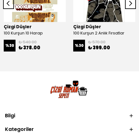
Çizgi Düşler
Çizgi Düşler
100 Kurşun 10 Harap
100 Kurşun 2 Anlık Fırsatlar
₺ 540.00
₺ 570.00
%
30
%
30
₺ 378.00
₺ 399.00
Bilgi
Kategoriler