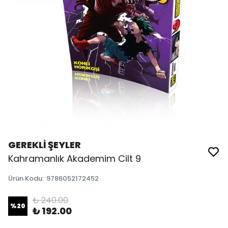
GEREKLİ ŞEYLER
Kahramanlık Akademim Cilt 9
Ürün Kodu
:
9786052172452
₺ 240.00
%
20
₺ 192.00