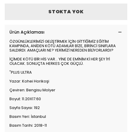
STOKTA YOK
Ürün Açıklaması
ÖZGÜNLÜKLERİMİZİ GELİŞTİRMEK İÇİN GİTTİĞİMİZ EĞİTİM
KAMPINDA, ANİDEN KÖTÜ ADAMLAR BİZE, BİRİNCİ SINIFLARA
SALDIRDI. AMAÇLARI NE? YERİMİZİ NEREDEN BİLİYORLARDI?
İÇİMDE KÖTÜ BİR HİS VAR… YİNE DE EMİNİM Kİ HER ŞEY İYİ
OLACAK. SONUÇTA HERKES ÇOK GÜÇLÜ.
"PLUS ULTRA
Yazar: Kohei Horikoşi
Çeviren: Bengisu Molyer
Boyut: 11.20X17.60
Sayfa Sayısı: 192
Basım Yeri: İstanbul
Basım Tarihi: 2018-11