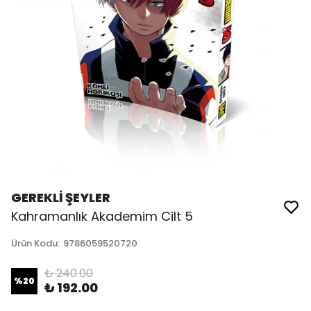
GEREKLİ ŞEYLER
Kahramanlık Akademim Cilt 5
Ürün Kodu
:
9786059520720
₺ 240.00
%
20
₺ 192.00