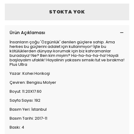
STOKTA YOK
Ürün Açıklaması
İnsanların çoğu 'Özgünlük' denilen güçlere sahip. Ama
herkes bu güçlerini adalet için kullanmıyor! İşte bu
kötülüklerden dünyayı korumak için biz kahramanlar
buradayız! Ne? Ben kim miyim? Ha-ha-ha-ha-ha! Haydi
başlayalım ufaklık! Hayalinin yakasını sımsıkı tut ve bırakma!
Plus Ultra
Yazar: Kohei Horikoşi
Çeviren: Bengisu Molyer
Boyut: 11.20X17.60
Sayfa Sayısı: 192
Basım Yeri: İstanbul
Basım Tarihi: 2017-11
Baskı: 4