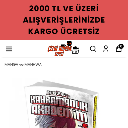
0 TL VE ÜZERI
200
VERIŞLERINIZDE
ALIŞ
GO ÜCRETSIZ
KAR
0
MANGA ve MANHWA