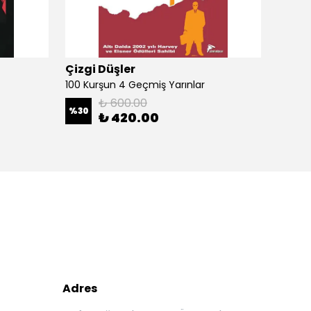
Çizgi Düşler
Çizgi
100 Kurşun 4 Geçmiş Yarınlar
100 Ku
₺ 600.00
%
30
%
30
₺ 420.00
Adres