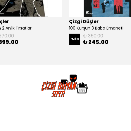
şler
Çizgi Düşler
2 Anlık Fırsatlar
100 Kurşun 3 Baba Emaneti
570.00
₺ 350.00
%
30
399.00
₺ 245.00