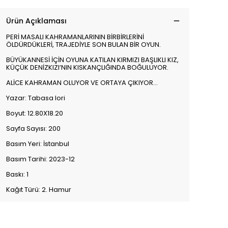
Ürün Açıklaması
PERİ MASALI KAHRAMANLARININ BİRBİRLERİNİ
ÖLDÜRDÜKLERİ, TRAJEDİYLE SON BULAN BİR OYUN.
BÜYÜKANNESİ İÇİN OYUNA KATILAN KIRMIZI BAŞLIKLI KIZ,
KÜÇÜK DENİZKIZI’NIN KISKANÇLIĞINDA BOĞULUYOR.
ALİCE KAHRAMAN OLUYOR VE ORTAYA ÇIKIYOR...
Yazar: Tabasa Iori
Boyut: 12.80X18.20
Sayfa Sayısı: 200
Basım Yeri: İstanbul
Basım Tarihi: 2023-12
Baskı: 1
Kağıt Türü: 2. Hamur