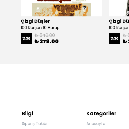
Çizgi Düşler
Çizgi Dü
100 Kurşun 10 Harap
100 Kurşun 
₺ 540.00
₺ 
%
30
%
30
₺ 378.00
₺ 
Bilgi
Kategoriler
Sipariş Takibi
Anasayfa