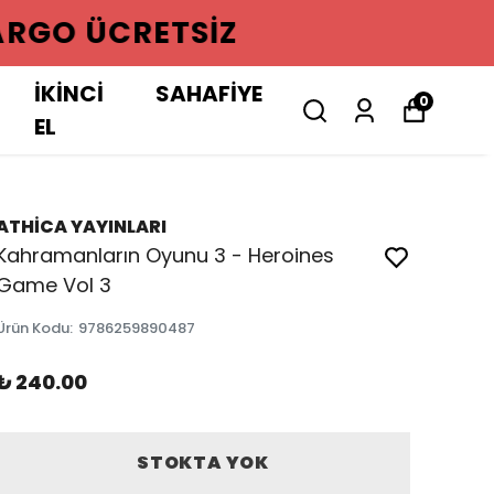
GO ÜCRETSIZ
İKİNCİ
SAHAFİYE
0
EL
ATHİCA YAYINLARI
Kahramanların Oyunu 3 - Heroines
Game Vol 3
Ürün Kodu
:
9786259890487
₺ 240.00
STOKTA YOK