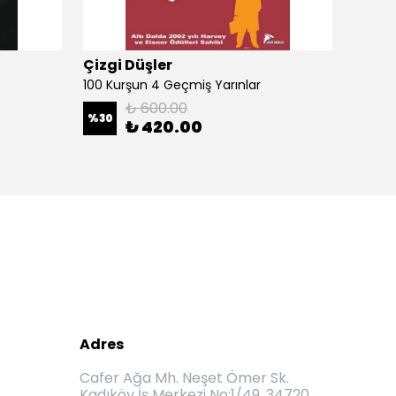
Çizgi Düşler
Çizgi
100 Kurşun 4 Geçmiş Yarınlar
100 Ku
₺ 600.00
%
30
%
30
₺ 420.00
Adres
Cafer Ağa Mh. Neşet Ömer Sk.
Kadıköy İş Merkezi No:1/49, 34720