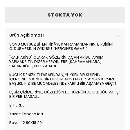
STOKTA YOK
Ürün Açıklaması
SONU MUTSUZ BİTEN HİKÂYE KAHRAMANLARININ, BİRBİRİNİ
ÖLDÜRMESİNİN ÖYKÜSÜ: "HEROINES GAME."
"KALP ARİSU" OLARAK GÖZLERİNİ AÇAN ARİSU, AYRIM
YAPMAKSIZIN DİĞER HEROİNLERE (KAHRAMANLARA)
SALDIRDIĞI İÇİN CEZA ALDI.
KÜÇÜK DENİZKIZI TARAFINDAN, YÜKSEK BİR KULENİN
İÇERİSİNDEN KRİTİK BİR DURUMDAYKEN KURTARILAN KIRMIZI
BAŞLIKLI KIZ İSE MÜCADELESİNDE FARKLI BİR AŞAMAYA GEÇTİ.
EŞSİZ ÇİZİMLERİYLE, GÜZELLİĞİN DE HÜZNÜN DE OLDUĞU VAHŞİ
BİR PERİ MASALI...
2. PERDE...
Yazar: Tabasa Iori
Boyut: 12.80X18.20