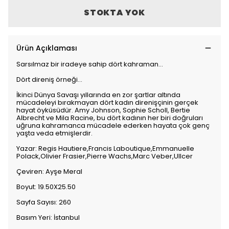
STOKTA YOK
Ürün Açıklaması
Sarsılmaz bir iradeye sahip dört kahraman…
Dört direniş örneği…
İkinci Dünya Savaşı yıllarında en zor şartlar altında
mücadeleyi bırakmayan dört kadın direnişçinin gerçek
hayat öyküsüdür. Amy Johnson, Sophie Scholl, Bertie
Albrecht ve Mila Racine, bu dört kadının her biri doğruları
uğruna kahramanca mücadele ederken hayata çok genç
yaşta veda etmişlerdir.
Yazar: Regis Hautiere,Francis Laboutique,Emmanuelle
Polack,Olivier Frasier,Pierre Wachs,Marc Veber,Ullcer
Çeviren: Ayşe Meral
Boyut: 19.50X25.50
Sayfa Sayısı: 260
Basım Yeri: İstanbul