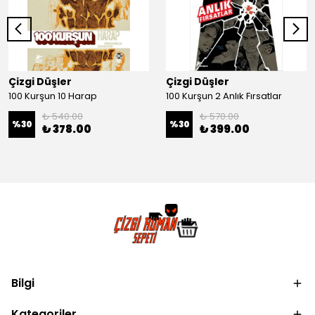
Çizgi Düşler
Çizgi Düşler
100 Kurşun 10 Harap
100 Kurşun 2 Anlık Fırsatlar
₺ 540.00
₺ 570.00
%
30
%
30
₺ 378.00
₺ 399.00
Bilgi
Kategoriler