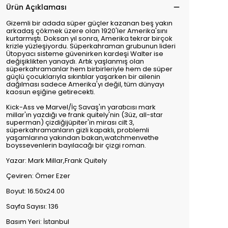
Ürün Açıklaması
Gizemli bir adada süper güçler kazanan beş yakın
arkadaş çökmek üzere olan 1920'ler Amerika'sını
kurtarmıştı. Doksan yıl sonra, Amerika tekrar birçok
krizle yüzleşiyordu. Süperkahraman grubunun lideri
Ütopyacı sisteme güvenirken kardeşi Walter ise
değişiklikten yanaydı. Artık yaşlanmış olan
süperkahramanlar hem birbirleriyle hem de süper
güçlü çocuklarıyla sıkıntılar yaşarken bir ailenin
dağılması sadece Amerika'yı değil, tüm dünyayı
kaosun eşiğine getirecekti.
Kick-Ass ve Marvel/İç Savaş'ın yaratıcısı mark
millar'ın yazdığı ve frank quitely'nin (3üz, all-star
superman) çizdiğijüpiter'in mirası cilt 3,
süperkahramanların gizli kapaklı, problemli
yaşamlarına yakından bakan,watchmenvethe
boyssevenlerin bayılacağı bir çizgi roman.
Yazar: Mark Millar,Frank Quitely
Çeviren: Ömer Ezer
Boyut: 16.50x24.00
Sayfa Sayısı: 136
Basım Yeri: İstanbul