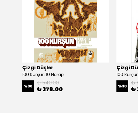
Çizgi Düşler
Çizgi Dü
100 Kurşun 10 Harap
100 Kurşun 
₺ 540.00
₺ 
%
30
%
30
₺ 378.00
₺ 