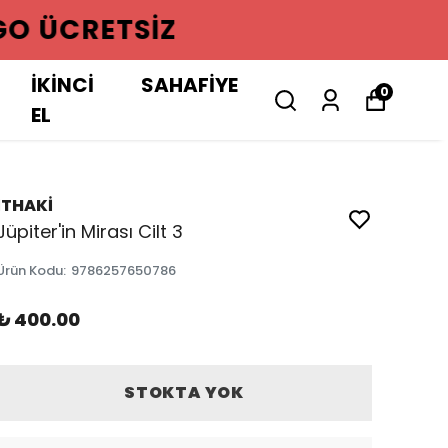
GO ÜCRETSIZ
İKİNCİ
SAHAFİYE
0
EL
İTHAKİ
Jüpiter'in Mirası Cilt 3
Ürün Kodu
:
9786257650786
₺ 400.00
STOKTA YOK