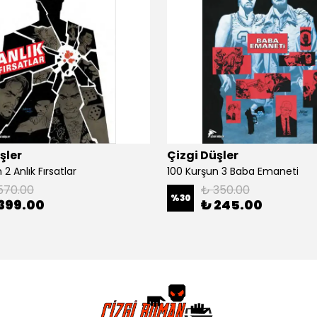
şler
Çizgi Düşler
2 Anlık Fırsatlar
100 Kurşun 3 Baba Emaneti
570.00
₺ 350.00
%
30
399.00
₺ 245.00