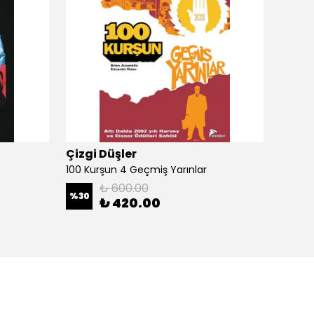
Çizgi Düşler
Çizgi
100 Kurşun 4 Geçmiş Yarınlar
100 Ku
₺ 600.00
%
30
%
30
₺ 420.00