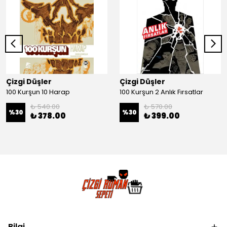
Çizgi Düşler
Çizgi Düşler
100 Kurşun 10 Harap
100 Kurşun 2 Anlık Fırsatlar
₺ 540.00
₺ 570.00
%
30
%
30
₺ 378.00
₺ 399.00
Bilgi