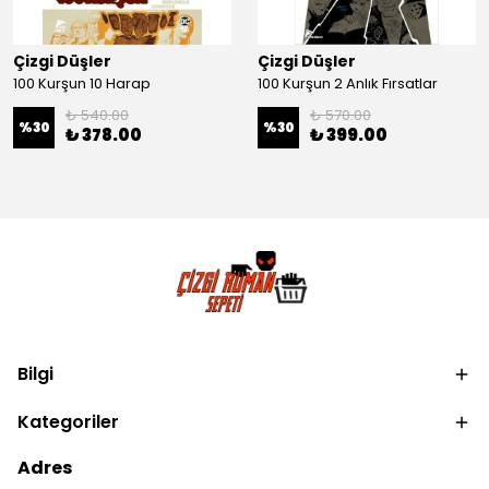
Çizgi Düşler
Çizgi Düşler
100 Kurşun 10 Harap
100 Kurşun 2 Anlık Fırsatlar
₺ 540.00
₺ 570.00
%
30
%
30
₺ 378.00
₺ 399.00
Bilgi
Kategoriler
Adres