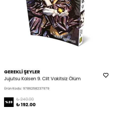
GEREKLİ ŞEYLER
Jujutsu Kaisen 9. Cilt Vakitsiz Ölüm
Ürün Kodu
:
9786258237979
₺ 240.00
%
20
₺ 192.00