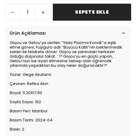
SEPETE EKLE
Ürün Açıklaması
Gojou ve Getou’ya verilen ‘’Yıldız Plazma Konak’’a eşlik
etme görevi, Fuşiguro adlı ‘’Büyücü Katili’’nin beklenmedik
saldırı ile felakete döner. Gojou ve yanındaki herkesin
öldüğü düşünülür fakat… !? Gojou’yu en güçlü yapan,
Getou’nun ise isyan etmesine sebep olan öğrencilik
yıllarında yaşadıkları bu olay neler doğuracaktır!?
Yazar: Gege Akutami
Çeviren: Refika Akın
Boyut: 11.20X17.60
Sayfa Sayısı: 192
Basım Yeri: İstanbul
Basım Tarihi: 2024-04
Baskı: 2