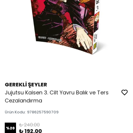
GEREKLİ ŞEYLER
Jujutsu Kaisen 3. Cilt Yavru Balık ve Ters
Cezalandırma
Ürün Kodu
:
9786257590709
₺ 240.00
%
20
₺ 192.00