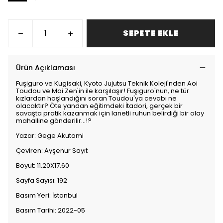
SEPETE EKLE
Ürün Açıklaması
Fuşiguro ve Kugisaki, Kyoto Jujutsu Teknik Koleji'nden Aoi
Toudou ve Mai Zen'in ile karşılaşır! Fuşiguro'nun, ne tür
kızlardan hoşlandığını soran Toudou'ya cevabı ne
olacaktır? Öte yandan eğitimdeki İtadori, gerçek bir
savaşta pratik kazanmak için lanetli ruhun belirdiği bir olay
mahalline gönderilir...!?
Yazar: Gege Akutami
Çeviren: Ayşenur Sayıt
Boyut: 11.20X17.60
Sayfa Sayısı: 192
Basım Yeri: İstanbul
Basım Tarihi: 2022-05