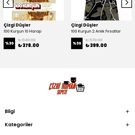
Çizgi Düşler
Çizgi Düşler
100 Kurşun 10 Harap
100 Kurşun 2 Anlık Fırsatlar
₺ 540.00
₺ 570.00
%
30
%
30
₺ 378.00
₺ 399.00
Bilgi
Kategoriler