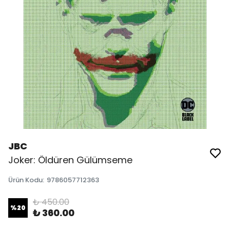
JBC
Joker: Öldüren Gülümseme
Ürün Kodu
:
9786057712363
₺ 450.00
%
20
₺ 360.00