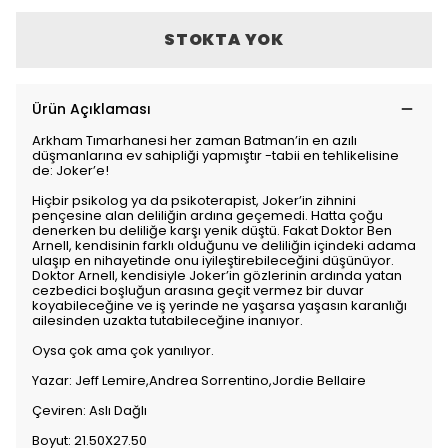
STOKTA YOK
Ürün Açıklaması
Arkham Tımarhanesi her zaman Batman’in en azılı
düşmanlarına ev sahipliği yapmıştır -tabii en tehlikelisine
de: Joker’e!
Hiçbir psikolog ya da psikoterapist, Joker’in zihnini
pençesine alan deliliğin ardına geçemedi. Hatta çoğu
denerken bu deliliğe karşı yenik düştü. Fakat Doktor Ben
Arnell, kendisinin farklı olduğunu ve deliliğin içindeki adama
ulaşıp en nihayetinde onu iyileştirebileceğini düşünüyor.
Doktor Arnell, kendisiyle Joker’in gözlerinin ardında yatan
cezbedici boşluğun arasına geçit vermez bir duvar
koyabileceğine ve iş yerinde ne yaşarsa yaşasın karanlığı
ailesinden uzakta tutabileceğine inanıyor.
Oysa çok ama çok yanılıyor.
Yazar: Jeff Lemire,Andrea Sorrentino,Jordie Bellaire
Çeviren: Aslı Dağlı
Boyut: 21.50X27.50