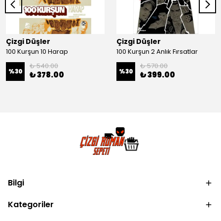
Çizgi Düşler
Çizgi Düşler
100 Kurşun 10 Harap
100 Kurşun 2 Anlık Fırsatlar
₺ 540.00
₺ 570.00
%
30
%
30
₺ 378.00
₺ 399.00
Bilgi
Kategoriler