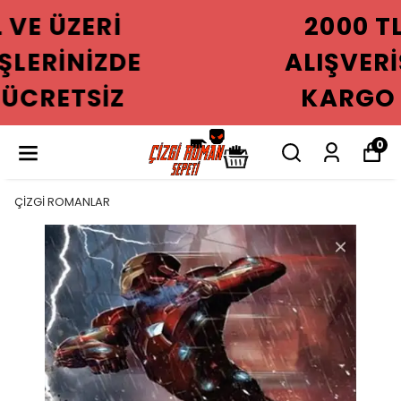
2000 TL VE ÜZERI
ALIŞVERIŞLERINIZDE
KARGO ÜCRETSIZ
0
ÇİZGİ ROMANLAR