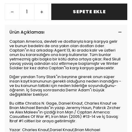
SEPETE EKLE
Ürün Açıklaması
Captain America, devleti ve dostlarıyla karşı karşıya gelir
ve bunun bedelini de ona yakın olan dostları öder.
Captain"ın kız arkadaşı Agent 13, iki arada kalır ve üstleri
onun bu kararsızlığını ona karşı kullanırlar. Tüm bunlar
yetmezmiş gibi başka bir kötü daha ortaya çıkar; Red Skull
yavaş yavaş adından söz ettirmeye başlamıştır ve Winter
Soldier bir kez daha Captain"la karşı karşıya gelecektir.
Diğer yandan Tony Stark"ın beynine girerek onun süper
insan kayıt kanununun gerekli olduğuna neden inandığını -
ve bu kanunun tatbiki için neden liderliğe soyunduğunu-
öğrenin. İç Savaş sonrasında Demir Adam"ı büyük
değişiklikler bekliyor.
Bu ciltte Chrıstos N. Gage, Danıel Knauf, Charles Knauf ve
Brıan Mıchael Bendıs"in yazıp Jeremy Haun, Patırck Zırcher
ve Alex Maleev"in çizdiği Iron Man / Captaın Amerıca:
Casualtıes Of War #1, Iron Man (2005) #13-14 ve İç Savaş:
İtiraf #1 ciltleri bir araya getirilmiştir.
Yazar: Charles Knauf,Daniel Knauf,Brian Michael