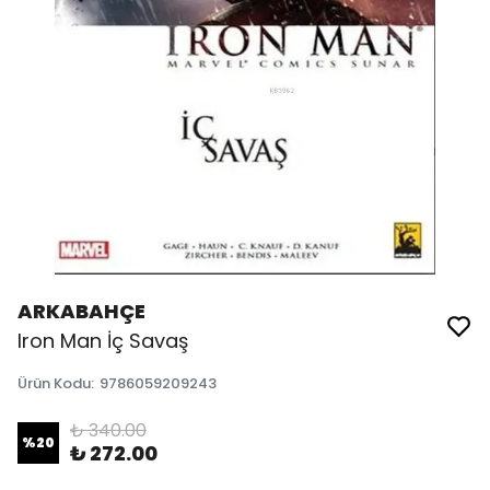
ARKABAHÇE
Iron Man İç Savaş
Ürün Kodu
:
9786059209243
₺ 340.00
%
20
₺ 272.00