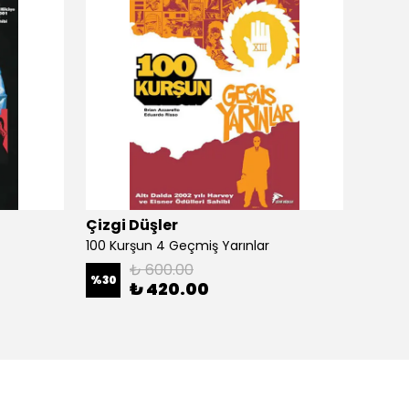
Çizgi Düşler
Çizgi
100 Kurşun 4 Geçmiş Yarınlar
100 Ku
₺ 600.00
%
30
%
30
₺ 420.00