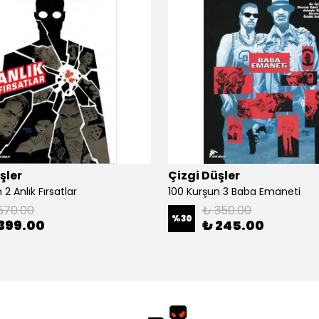
şler
Çizgi Düşler
2 Anlık Fırsatlar
100 Kurşun 3 Baba Emaneti
570.00
₺ 350.00
%
30
399.00
₺ 245.00