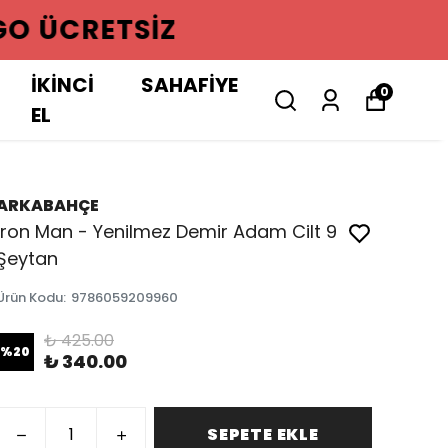
GO ÜCRETSIZ
İKİNCİ
SAHAFİYE
0
EL
ARKABAHÇE
Iron Man - Yenilmez Demir Adam Cilt 9
Şeytan
Ürün Kodu
:
9786059209960
₺ 425.00
%
20
₺ 340.00
SEPETE EKLE