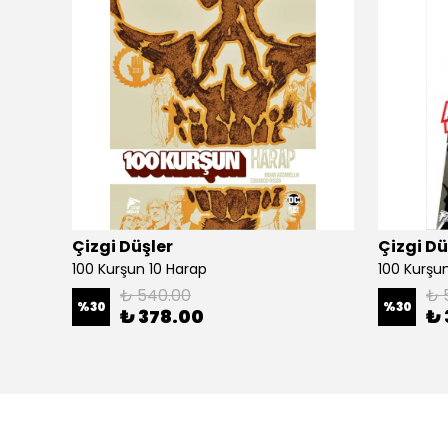
Çizgi Düşler
Çizgi Dü
100 Kurşun 10 Harap
100 Kurşun 
₺ 540.00
₺ 
%
30
%
30
₺ 378.00
₺ 