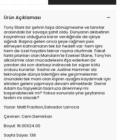
Ürün Açıklaması
Tony Stark bir şehrin taşa dönüşmesine ve tanrılar
arasındaki bir savaşa şahit oldu. Dünyanın akıbetinin
kaçınılmaz olduğuna karar verdiğinde de içkiye
sığındı. Başına gelen onca şeye rağmen pes
etmeyen kahramanın tek bir hedefi var: hem işini
hem de özel hayatını tekrar rayına oturtmak. Fakat
farklı planları olan Mandarin’le Ezekiel Stane, Tony’nin
alkolizmle olan mücadelesini ifşa ederken bir
yandan da son darbeyi indirecek bir süper kötü
ordusu kurarlar. Sasha ve Justine Hammer da
teknolojide dünya liderliğini ele geçirmelerinin
önündeki tek mani olan kişinin ayağını kaydırmak için
elinden geleni yapmaya devam etmektedir. Demir
Adam bu topyekûn taarruza direnmeyi mi
başarabilecek mi? Yoksa sonunda yine şeytanına
teslim mi olacak?
Yazar: Matt Fraction,Salvador Larroca
Çeviren: Cem Demirkan
Boyut: 16.00X24.00
Sayfa Sayısı: 136