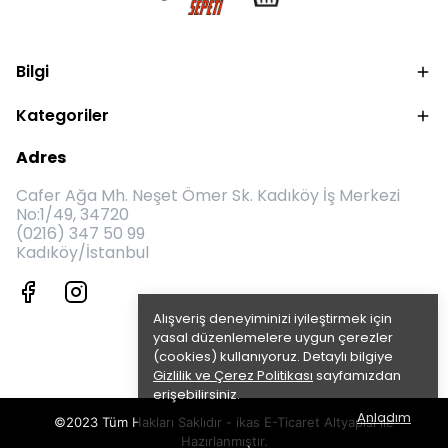
Bilgi
Kategoriler
Adres
Cafer Ağa Mh. Neşet Ömer Sk. Kadıköy İş Merkezi
No:1/49, 34720
(0216) 347 50 99
Kadıköy/İstanbul
Alışveriş deneyiminizi iyileştirmek için
yasal düzenlemelere uygun çerezler
(cookies) kullanıyoruz. Detaylı bilgiye
Gizlilik ve Çerez Politikası
sayfamızdan
erişebilirsiniz.
Anladım
©2023 Tüm Hakları Saklıdır - ikas E-Ticaret
Altyapısı ile
Hazırlanmıştır.