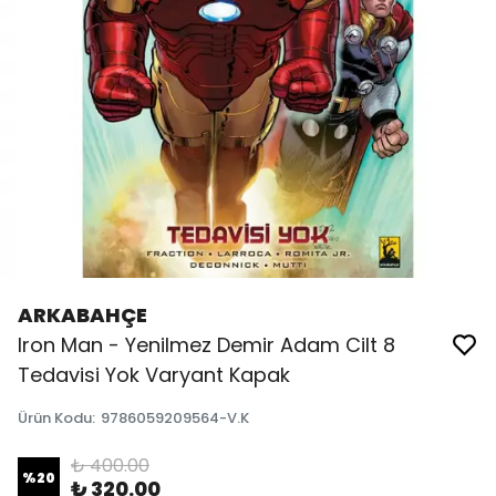
ARKABAHÇE
Iron Man - Yenilmez Demir Adam Cilt 8
Tedavisi Yok Varyant Kapak
Ürün Kodu
:
9786059209564-V.K
₺ 400.00
%
20
₺ 320.00