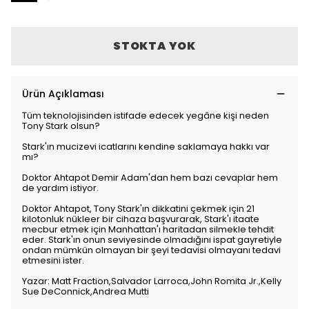
STOKTA YOK
Ürün Açıklaması
Tüm teknolojisinden istifade edecek yegâne kişi neden
Tony Stark olsun?
Stark'ın mucizevi icatlarını kendine saklamaya hakkı var
mı?
Doktor Ahtapot Demir Adam'dan hem bazı cevaplar hem
de yardım istiyor.
Doktor Ahtapot, Tony Stark'ın dikkatini çekmek için 21
kilotonluk nükleer bir cihaza başvurarak, Stark'ı itaate
mecbur etmek için Manhattan'ı haritadan silmekle tehdit
eder. Stark'ın onun seviyesinde olmadığını ispat gayretiyle
ondan mümkün olmayan bir şeyi tedavisi olmayanı tedavi
etmesini ister.
Yazar: Matt Fraction,Salvador Larroca,John Romita Jr.,Kelly
Sue DeConnick,Andrea Mutti