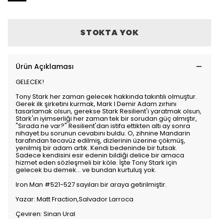
STOKTA YOK
Ürün Açıklaması
GELECEK!
Tony Stark her zaman gelecek hakkında takıntılı olmuştur.
Gerek ilk şirketini kurmak, Mark I Demir Adam zırhını
tasarlamak olsun, gerekse Stark Resilient'i yaratmak olsun,
Stark'ın iyimserliği her zaman tek bir sorudan güç almıştır,
"Sırada ne var?" Resilient'dan istifa ettikten altı ay sonra
nihayet bu sorunun cevabını buldu. O, zihnine Mandarin
tarafından tecavüz edilmiş, dizlerinin üzerine çökmüş,
yenilmiş bir adam artık. Kendi bedeninde bir tutsak.
Sadece kendisini esir edenin bildiği delice bir amaca
hizmet eden sözleşmeli bir köle. İşte Tony Stark için
gelecek bu demek... ve bundan kurtuluş yok.
Iron Man #521-527 sayıları bir araya getirilmiştir.
Yazar: Matt Fraction,Salvador Larroca
Çeviren: Sinan Ural