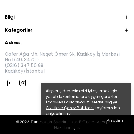
Bilgi
Kategoriler
Adres
Cafer Ağa Mh. Neşet Ömer Sk. Kadıköy İş Merkezi
No:1/49, 34720
(0216) 347 50 99
Kadıköy/İstanbul
Alışveriş deneyiminizi iyileştirmek için
yasal düzenlemelere uygun çerezler
(cookies) kullanıyoruz. Detaylı bilgiye
Gizlilik ve Çerez Politikası
sayfamızdan
erişebilirsiniz.
Anladım
©2023 Tüm Hakları Saklıdır - ikas E-Ticaret
Altyapısı ile
Hazırlanmıştır.