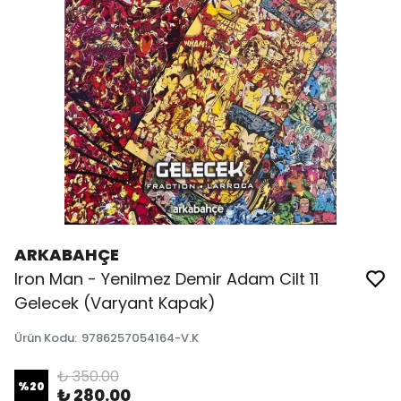
ARKABAHÇE
Iron Man - Yenilmez Demir Adam Cilt 11
Gelecek (Varyant Kapak)
Ürün Kodu
:
9786257054164-V.K
₺ 350.00
%
20
₺ 280.00