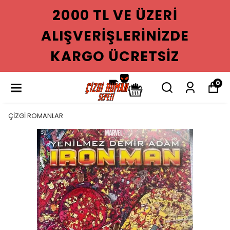
2000 TL VE ÜZERI
ALIŞVERIŞLERINIZDE
KARGO ÜCRETSIZ
0
ÇİZGİ ROMANLAR