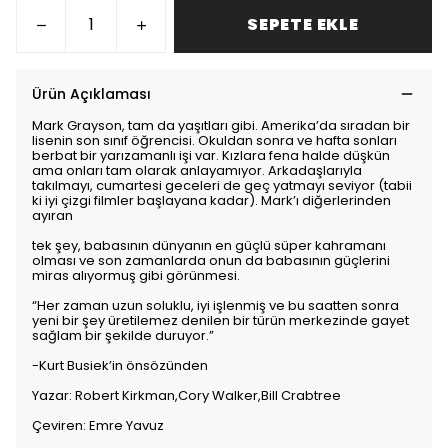
SEPETE EKLE
Ürün Açıklaması
Mark Grayson, tam da yaşıtları gibi. Amerika’da sıradan bir
lisenin son sınıf öğrencisi. Okuldan sonra ve hafta sonları
berbat bir yarızamanlı işi var. Kızlara fena halde düşkün
ama onları tam olarak anlayamıyor. Arkadaşlarıyla
takılmayı, cumartesi geceleri de geç yatmayı seviyor (tabii
ki iyi çizgi filmler başlayana kadar). Mark’ı diğerlerinden
ayıran
tek şey, babasının dünyanın en güçlü süper kahramanı
olması ve son zamanlarda onun da babasının güçlerini
miras alıyormuş gibi görünmesi.
“Her zaman uzun soluklu, iyi işlenmiş ve bu saatten sonra
yeni bir şey üretilemez denilen bir türün merkezinde gayet
sağlam bir şekilde duruyor.”
-Kurt Busiek’in önsözünden
Yazar: Robert Kirkman,Cory Walker,Bill Crabtree
Çeviren: Emre Yavuz