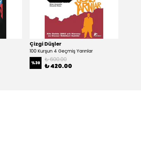
Çizgi Düşler
Çizgi
100 Kurşun 4 Geçmiş Yarınlar
100 Ku
₺ 600.00
%
30
%
30
₺ 420.00