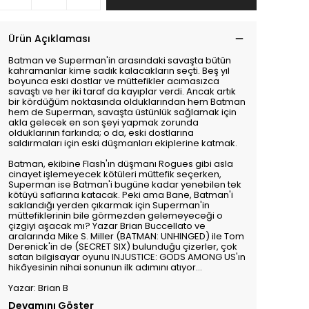
Ürün Açıklaması
Batman ve Superman'in arasındaki savaşta bütün
kahramanlar kime sadık kalacakların seçti. Beş yıl
boyunca eski dostlar ve müttefikler acımasızca
savaştı ve her iki taraf da kayıplar verdi. Ancak artık
bir kördüğüm noktasında olduklarından hem Batman
hem de Superman, savaşta üstünlük sağlamak için
akla gelecek en son şeyi yapmak zorunda
olduklarının farkında; o da, eski dostlarına
saldırmaları için eski düşmanları ekiplerine katmak.
Batman, ekibine Flash'ın düşmanı Rogues gibi asla
cinayet işlemeyecek kötüleri müttefik seçerken,
Superman ise Batman'i bugüne kadar yenebilen tek
kötüyü saflarına katacak. Peki ama Bane, Batman'i
saklandığı yerden çıkarmak için Superman'in
müttefiklerinin bile görmezden gelemeyeceği o
çizgiyi aşacak mı? Yazar Brian Buccellato ve
aralarında Mike S. Miller (BATMAN: UNHINGED) ile Tom
Derenick'in de (SECRET SIX) bulunduğu çizerler, çok
satan bilgisayar oyunu INJUSTICE: GODS AMONG US'ın
hikâyesinin nihai sonunun ilk adımını atıyor...
Yazar: Brian B
Devamını Göster