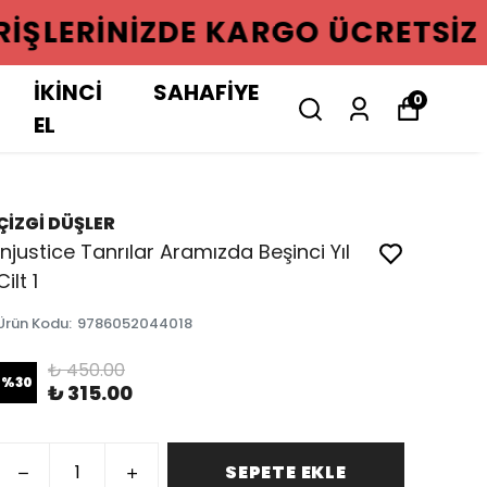
GO ÜCRETSIZ
İKİNCİ
SAHAFİYE
0
EL
ÇİZGİ DÜŞLER
Injustice Tanrılar Aramızda Beşinci Yıl
Cilt 1
Ürün Kodu
:
9786052044018
₺ 450.00
%
30
₺ 315.00
SEPETE EKLE