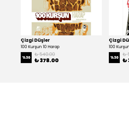
Çizgi Düşler
Çizgi Dü
100 Kurşun 10 Harap
100 Kurşun 
₺ 540.00
₺ 
%
30
%
30
₺ 378.00
₺ 