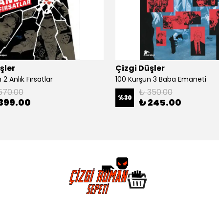
şler
Çizgi Düşler
2 Anlık Fırsatlar
100 Kurşun 3 Baba Emaneti
570.00
₺ 350.00
%
30
399.00
₺ 245.00